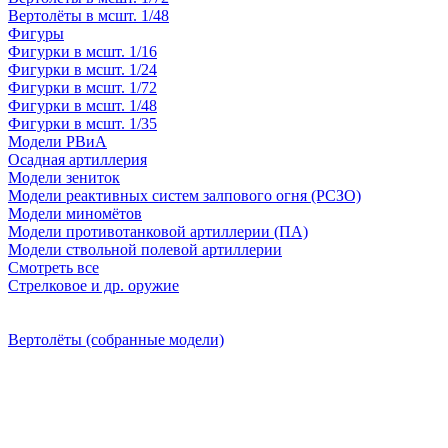
Вертолёты в мсшт. 1/48
Фигуры
Фигурки в мсшт. 1/16
Фигурки в мсшт. 1/24
Фигурки в мсшт. 1/72
Фигурки в мсшт. 1/48
Фигурки в мсшт. 1/35
Модели РВиА
Осадная артиллерия
Модели зениток
Модели реактивных систем залпового огня (РСЗО)
Модели миномётов
Модели противотанковой артиллерии (ПА)
Модели ствольной полевой артиллерии
Смотреть все
Стрелковое и др. оружие
Вертолёты (собранные модели)