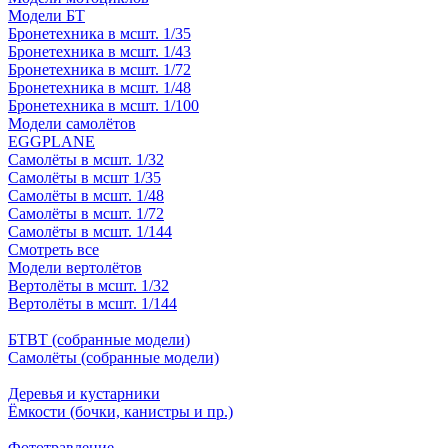
Модели БТ
Бронетехника в мсшт. 1/35
Бронетехника в мсшт. 1/43
Бронетехника в мсшт. 1/72
Бронетехника в мсшт. 1/48
Бронетехника в мсшт. 1/100
Модели самолётов
EGGPLANE
Самолёты в мсшт. 1/32
Самолёты в мсшт 1/35
Самолёты в мсшт. 1/48
Самолёты в мсшт. 1/72
Самолёты в мсшт. 1/144
Смотреть все
Модели вертолётов
Вертолёты в мсшт. 1/32
Вертолёты в мсшт. 1/144
БТВТ (собранные модели)
Самолёты (собранные модели)
Деревья и кустарники
Ёмкости (бочки, канистры и пр.)
Фототравление