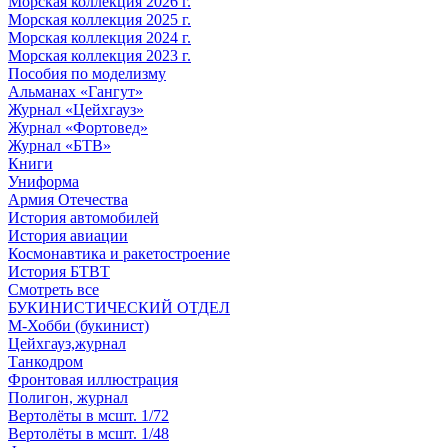
Морская коллекция 2026 г.
Морская коллекция 2025 г.
Морская коллекция 2024 г.
Морская коллекция 2023 г.
Пособия по моделизму
Альманах «Гангут»
Журнал «Цейхгауз»
Журнал «Фортовед»
Журнал «БТВ»
Книги
Униформа
Армия Отечества
История автомобилей
История авиации
Космонавтика и ракетостроение
История БТВТ
Смотреть все
БУКИНИСТИЧЕСКИЙ ОТДЕЛ
М-Хобби (букинист)
Цейхгауз,журнал
Танкодром
Фронтовая иллюстрация
Полигон, журнал
Вертолёты в мсшт. 1/72
Вертолёты в мсшт. 1/48