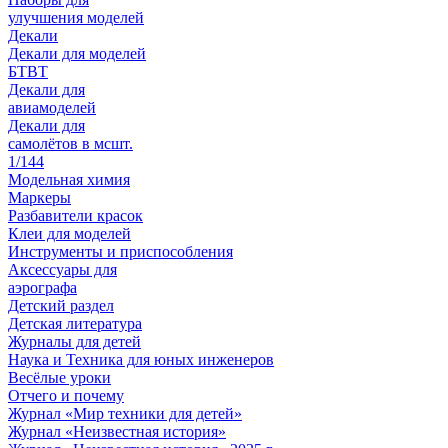
улучшения моделей
Декали
Декали для моделей
БТВТ
Декали для
авиамоделей
Декали для
самолётов в мсшт.
1/144
Модельная химия
Маркеры
Разбавители красок
Клеи для моделей
Инструменты и приспособления
Аксессуары для
аэрографа
Детский раздел
Детская литература
Журналы для детей
Наука и Техника для юных инженеров
Весёлые уроки
Отчего и почему
Журнал «Мир техники для детей»
Журнал «Неизвестная история»