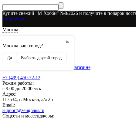
Купите свежий "М-Хобби" №8/2026 и получите в подарок доста
Подробнее
Москва
Доставка и оплата
✖
О наших скидках
Москва ваш город?
Условия возврата
Рекламодателям
Да
Выбрать другой город
О нас
Бренды, представленные в магазине
+7 (499) 450-72-12
Режим работы:
с 9.00 до 20.00 мск
Адрес:
117534, г. Москва, а/я 25
Email:
support@zeughaus.ru
Соцсети и мессенджеры: