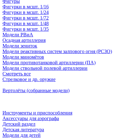
Фигуры
Фигурки в мсшт. 1/16
Фигурки в мсшт. 1/24
Фигурки в мсшт. 1/72
Фигурки в мсшт. 1/48
Фигурки в мсшт. 1/35
Модели РВиА
Осадная артиллерия
Модели зениток
Модели реактивных систем залпового огня (РСЗО)
Модели миномётов
Модели противотанковой артиллерии (ПА)
Модели ствольной полевой артиллерии
Смотреть все
Стрелковое и др. оружие
Вертолёты (собранные модели)
Инструменты и приспособления
Аксессуары для аэрографа
Детский раздел
Детская литература
Модели для детей