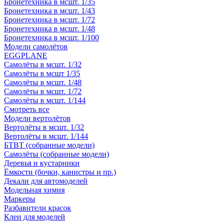
Бронетехника в мсшт. 1/35
Бронетехника в мсшт. 1/43
Бронетехника в мсшт. 1/72
Бронетехника в мсшт. 1/48
Бронетехника в мсшт. 1/100
Модели самолётов
EGGPLANE
Самолёты в мсшт. 1/32
Самолёты в мсшт 1/35
Самолёты в мсшт. 1/48
Самолёты в мсшт. 1/72
Самолёты в мсшт. 1/144
Смотреть все
Модели вертолётов
Вертолёты в мсшт. 1/32
Вертолёты в мсшт. 1/144
БТВТ (собранные модели)
Самолёты (собранные модели)
Деревья и кустарники
Ёмкости (бочки, канистры и пр.)
Декали для автомоделей
Модельная химия
Маркеры
Разбавители красок
Клеи для моделей