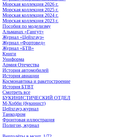
Морская коллекция 2026 г.
Морская коллекция 2025 г.
Морская коллекция 2024 г.
Морская коллекция 2023 г.
Пособия по моделизму
Альманах «Гангут»
Журнал «Цейхгауз»
Журнал «Фортовед»
Журнал «БТВ»
Книги
Униформа
Армия Отечества
История автомобилей
История авиации
Космонавтика и ракетостроение
История БТВТ
Смотреть все
БУКИНИСТИЧЕСКИЙ ОТДЕЛ
М-Хобби (букинист)
Цейхгауз,журнал
Танкодром
Фронтовая иллюстрация
Полигон, журнал
Вертолёты в мсшт. 1/72