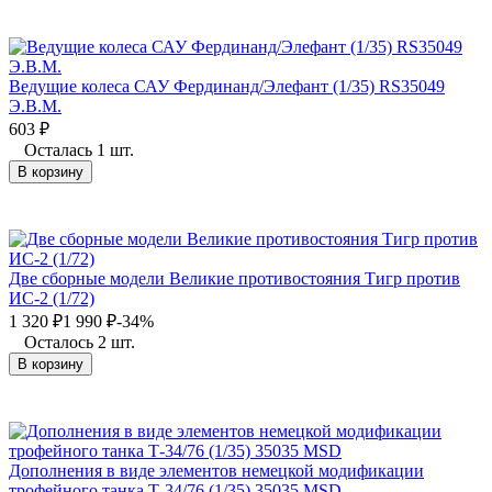
Ведущие колеса САУ Фердинанд/Элефант (1/35) RS35049
Э.В.М.
603
₽
Осталась 1 шт.
В корзину
Две сборные модели Великие противостояния Тигр против
ИС-2 (1/72)
1 320
₽
1 990
₽
-34%
Осталось 2 шт.
В корзину
Дополнения в виде элементов немецкой модификации
трофейного танка Т-34/76 (1/35) 35035 MSD