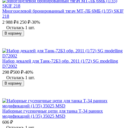
Многоцелевой бронированный тягач МТ-ЛБ 6МБ (1/35) SKIF
218
2 988
₽
4 250
₽
-30%
Осталась 1 шт.
В корзину
Набор декалей для Танк-72Б3 обр. 2011 (1/72) SG modelling
D72002
298
₽
500
₽
-40%
Осталась 1 шт.
В корзину
Наборные гусеничные цепи для танка Т-34 ранних
модификаций (1/35) 35025 MSD
606
₽
Осталась 1 шт.