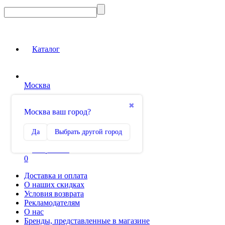
Каталог
Москва
Вход на сайт
✖
Москва ваш город?
Сравнение
Да
Выбрать другой город
0
Избранное
0
Доставка и оплата
О наших скидках
Условия возврата
Рекламодателям
О нас
Бренды, представленные в магазине