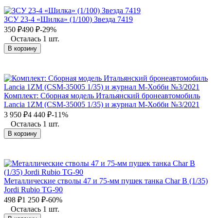
ЗСУ 23-4 «Шилка» (1/100) Звезда 7419
350
₽
490
₽
-29%
Осталась 1 шт.
В корзину
Комплект: Cборная модель Итальянский бронеавтомобиль
Lancia 1ZM (CSM-35005 1/35) и журнал М-Хобби №3/2021
3 950
₽
4 440
₽
-11%
Осталась 1 шт.
В корзину
Металлические стволы 47 и 75-мм пушек танка Char B (1/35)
Jordi Rubio TG-90
498
₽
1 250
₽
-60%
Осталась 1 шт.