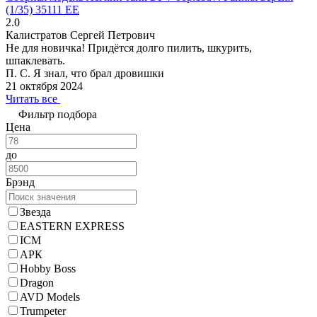
(1/35) 35111 EE
2.0
Калистратов Сергей Петрович
Не для новичка! Придётся долго пилить, шкурить,
шпаклевать.
П. С. Я знал, что брал дровишки
21 октября 2024
Читать все
Фильтр подбора
Цена
до
Брэнд
Звезда
EASTERN EXPRESS
ICM
АРК
Hobby Boss
Dragon
AVD Models
Trumpeter