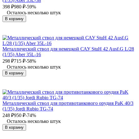
(1/35) Aber 35L-38
398
₽
980
₽
-59%
Осталось несколько штук
В корзину
Металлический ствол для немецкой САУ StuH 42 Ausf.G L/28
(1/35) Aber 35L-16
298
₽
715
₽
-58%
Осталось несколько штук
В корзину
Металлический ствол для противотанкового орудия PaK 40/3
(1/35) Jordi Rubio TG-74
248
₽
950
₽
-74%
Осталось несколько штук
В корзину