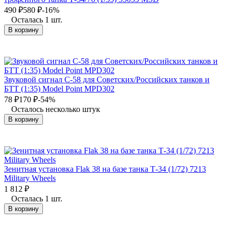
490
₽
580
₽
-16%
Осталась 1 шт.
В корзину
Звуковой сигнал С-58 для Советских/Российских танков и
БТТ (1:35) Model Point MPD302
78
₽
170
₽
-54%
Осталось несколько штук
В корзину
Зенитная установка Flak 38 на базе танка Т-34 (1/72) 7213
Military Wheels
1 812
₽
Осталась 1 шт.
В корзину