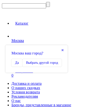
Каталог
Москва
Вход на сайт
✖
Москва ваш город?
Сравнение
Да
Выбрать другой город
0
Избранное
0
Доставка и оплата
О наших скидках
Условия возврата
Рекламодателям
О нас
Бренды, представленные в магазине