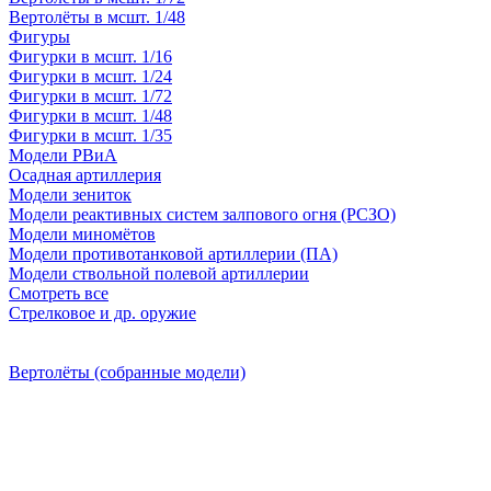
Вертолёты в мсшт. 1/48
Фигуры
Фигурки в мсшт. 1/16
Фигурки в мсшт. 1/24
Фигурки в мсшт. 1/72
Фигурки в мсшт. 1/48
Фигурки в мсшт. 1/35
Модели РВиА
Осадная артиллерия
Модели зениток
Модели реактивных систем залпового огня (РСЗО)
Модели миномётов
Модели противотанковой артиллерии (ПА)
Модели ствольной полевой артиллерии
Смотреть все
Стрелковое и др. оружие
Вертолёты (собранные модели)