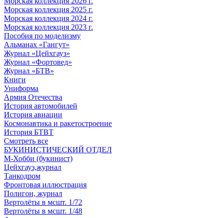
Морская коллекция 2026 г.
Морская коллекция 2025 г.
Морская коллекция 2024 г.
Морская коллекция 2023 г.
Пособия по моделизму
Альманах «Гангут»
Журнал «Цейхгауз»
Журнал «Фортовед»
Журнал «БТВ»
Книги
Униформа
Армия Отечества
История автомобилей
История авиации
Космонавтика и ракетостроение
История БТВТ
Смотреть все
БУКИНИСТИЧЕСКИЙ ОТДЕЛ
М-Хобби (букинист)
Цейхгауз,журнал
Танкодром
Фронтовая иллюстрация
Полигон, журнал
Вертолёты в мсшт. 1/72
Вертолёты в мсшт. 1/48