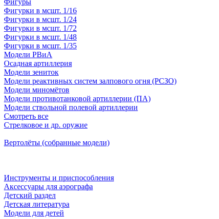
Фигуры
Фигурки в мсшт. 1/16
Фигурки в мсшт. 1/24
Фигурки в мсшт. 1/72
Фигурки в мсшт. 1/48
Фигурки в мсшт. 1/35
Модели РВиА
Осадная артиллерия
Модели зениток
Модели реактивных систем залпового огня (РСЗО)
Модели миномётов
Модели противотанковой артиллерии (ПА)
Модели ствольной полевой артиллерии
Смотреть все
Стрелковое и др. оружие
Вертолёты (собранные модели)
Инструменты и приспособления
Аксессуары для аэрографа
Детский раздел
Детская литература
Модели для детей