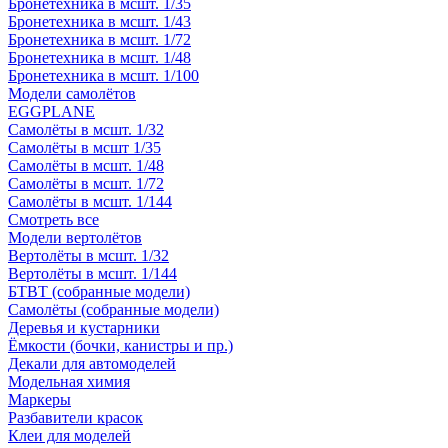
Бронетехника в мсшт. 1/35
Бронетехника в мсшт. 1/43
Бронетехника в мсшт. 1/72
Бронетехника в мсшт. 1/48
Бронетехника в мсшт. 1/100
Модели самолётов
EGGPLANE
Самолёты в мсшт. 1/32
Самолёты в мсшт 1/35
Самолёты в мсшт. 1/48
Самолёты в мсшт. 1/72
Самолёты в мсшт. 1/144
Смотреть все
Модели вертолётов
Вертолёты в мсшт. 1/32
Вертолёты в мсшт. 1/144
БТВТ (собранные модели)
Самолёты (собранные модели)
Деревья и кустарники
Ёмкости (бочки, канистры и пр.)
Декали для автомоделей
Модельная химия
Маркеры
Разбавители красок
Клеи для моделей