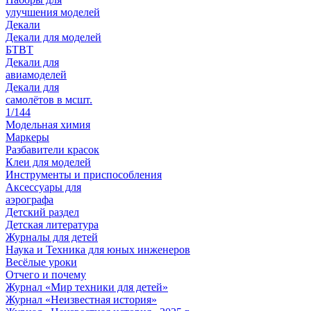
улучшения моделей
Декали
Декали для моделей
БТВТ
Декали для
авиамоделей
Декали для
самолётов в мсшт.
1/144
Модельная химия
Маркеры
Разбавители красок
Клеи для моделей
Инструменты и приспособления
Аксессуары для
аэрографа
Детский раздел
Детская литература
Журналы для детей
Наука и Техника для юных инженеров
Весёлые уроки
Отчего и почему
Журнал «Мир техники для детей»
Журнал «Неизвестная история»