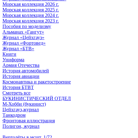
Морская коллекция 2026 г.
Морская коллекция 2025 г.
Морская коллекция 2024 г.
Морская коллекция 2023 г.
Пособия по моделизму
Альманах «Гангут»
Журнал «Цейхгауз»
Журнал «Фортовед»
Журнал «БТВ»
Книги
Униформа
Армия Отечества
История автомобилей
История авиации
Космонавтика и ракетостроение
История БТВТ
Смотреть все
БУКИНИСТИЧЕСКИЙ ОТДЕЛ
М-Хобби (букинист)
Цейхгауз,журнал
Танкодром
Фронтовая иллюстрация
Полигон, журнал
Вертолёты в мсшт. 1/72