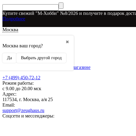
Купите свежий "М-Хобби" №8/2026 и получите в подарок доста
Подробнее
Москва
Доставка и оплата
✖
О наших скидках
Москва ваш город?
Условия возврата
Рекламодателям
Да
Выбрать другой город
О нас
Бренды, представленные в магазине
+7 (499) 450-72-12
Режим работы:
с 9.00 до 20.00 мск
Адрес:
117534, г. Москва, а/я 25
Email:
support@zeughaus.ru
Соцсети и мессенджеры: