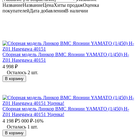
Название
Название
Цена
Хиты продаж
Оценка
покупателей
Дата добавления
В наличии
Сборная модель Линкор ВМС Японии YAMATO (1/450) H-
Z01 Hasegawa 40151
4 998
₽
Осталось 2 шт.
В корзину
Сборная модель Линкор ВМС Японии YAMATO (1/450) H-
Z01 Hasegawa 40151 Уценка!
4 198
₽
5 000
₽
-16%
Осталась 1 шт.
В корзину