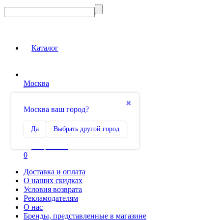
Каталог
Москва
Вход на сайт
✖
Москва ваш город?
Сравнение
Да
Выбрать другой город
0
Избранное
0
Доставка и оплата
О наших скидках
Условия возврата
Рекламодателям
О нас
Бренды, представленные в магазине