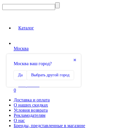
Каталог
Москва
Вход на сайт
✖
Москва ваш город?
Сравнение
Да
Выбрать другой город
0
Избранное
0
Доставка и оплата
О наших скидках
Условия возврата
Рекламодателям
О нас
Бренды, представленные в магазине