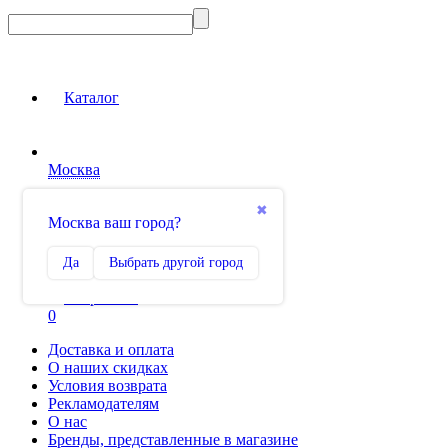
Каталог
Москва
Вход на сайт
✖
Москва ваш город?
Сравнение
Да
Выбрать другой город
0
Избранное
0
Доставка и оплата
О наших скидках
Условия возврата
Рекламодателям
О нас
Бренды, представленные в магазине