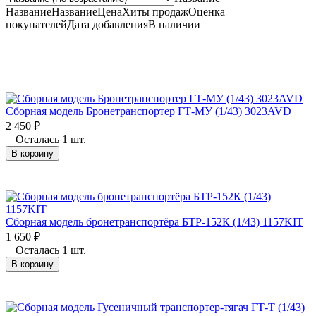
Название
Название
Цена
Хиты продаж
Оценка
покупателей
Дата добавления
В наличии
Сборная модель Бронетранспортер ГТ-МУ (1/43) 3023AVD
2 450
₽
Осталась 1 шт.
В корзину
Сборная модель бронетранспортёра БТР-152К (1/43) 1157KIT
1 650
₽
Осталась 1 шт.
В корзину