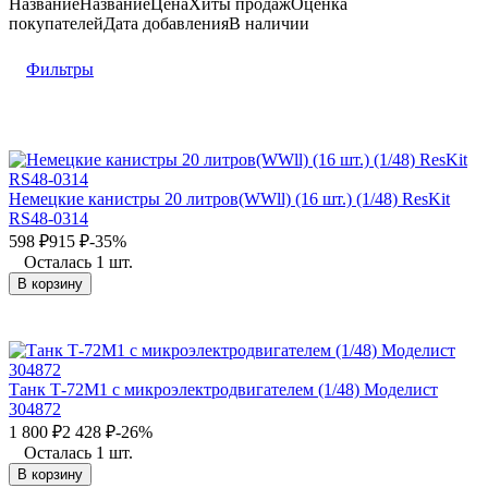
Название
Название
Цена
Хиты продаж
Оценка
покупателей
Дата добавления
В наличии
Фильтры
Немецкие канистры 20 литров(WWll) (16 шт.) (1/48) ResKit
RS48-0314
598
₽
915
₽
-35%
Осталась 1 шт.
В корзину
Танк Т-72М1 с микроэлектродвигателем (1/48) Моделист
304872
1 800
₽
2 428
₽
-26%
Осталась 1 шт.
В корзину