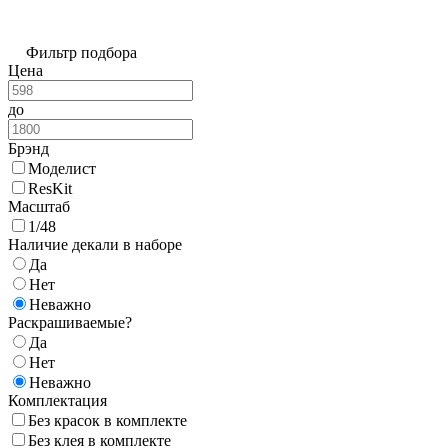
Фильтр подбора
Цена
до
Брэнд
Моделист
ResKit
Масштаб
1/48
Наличие декали в наборе
Да
Нет
Неважно
Раскрашиваемые?
Да
Нет
Неважно
Комплектация
Без красок в комплекте
Без клея в комплекте