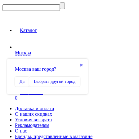
Каталог
Москва
Вход на сайт
✖
Москва ваш город?
Сравнение
Да
Выбрать другой город
0
Избранное
0
Доставка и оплата
О наших скидках
Условия возврата
Рекламодателям
О нас
Бренды, представленные в магазине