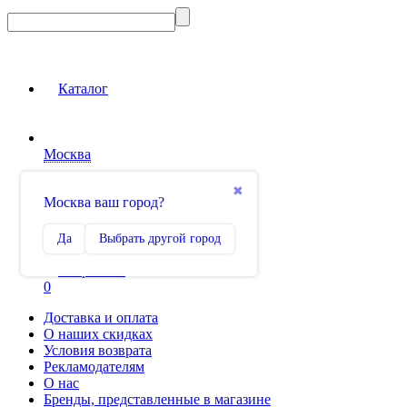
Каталог
Москва
Вход на сайт
✖
Москва ваш город?
Сравнение
Да
Выбрать другой город
0
Избранное
0
Доставка и оплата
О наших скидках
Условия возврата
Рекламодателям
О нас
Бренды, представленные в магазине