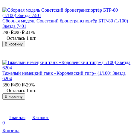
Сборная модель Советский бронетранспортёр БТР-80 (1/100)
Звезда 7401
290
₽
490
₽
-41%
Осталась 1 шт.
В корзину
Тяжелый немецкий танк «Королевский тигр» (1/100) Звезда
6204
350
₽
490
₽
-29%
Осталась 1 шт.
В корзину
Главная
Каталог
0
Корзина