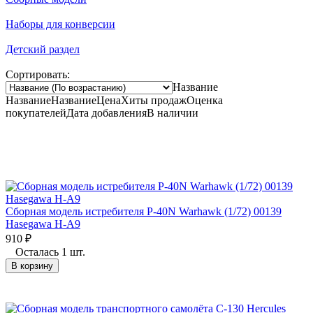
Наборы для конверсии
Детский раздел
Сортировать:
Название
Название
Название
Цена
Хиты продаж
Оценка
покупателей
Дата добавления
В наличии
Сборная модель истребителя P-40N Warhawk (1/72) 00139
Hasegawa H-A9
910
₽
Осталась 1 шт.
В корзину