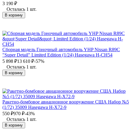
3 190
₽
Осталась 1 шт.
В корзину
Сборная модель Гоночный автомобиль YHP Nissan R89C
"Super Detail" Limited Edition (1/24) Hasegawa H-CH54
5 898
₽
13 610
₽
-57%
Осталась 1 шт.
В корзину
Ракетно-бомбовое авиационное вооружение США Набор №5
(1/72) 35009 Hasegawa H-X72-9
550
₽
970
₽
-43%
Осталась 1 шт.
В корзину