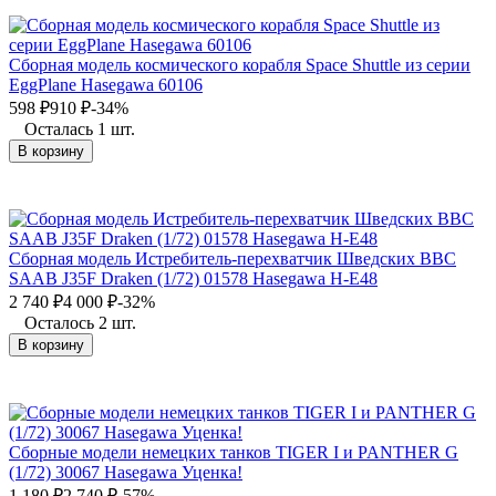
Сборная модель космического корабля Space Shuttle из серии
EggPlane Hasegawa 60106
598
₽
910
₽
-34%
Осталась 1 шт.
В корзину
Сборная модель Истребитель-перехватчик Шведских ВВС
SAAB J35F Draken (1/72) 01578 Hasegawa H-E48
2 740
₽
4 000
₽
-32%
Осталось 2 шт.
В корзину
Сборные модели немецких танков TIGER I и PANTHER G
(1/72) 30067 Hasegawa Уценка!
1 180
₽
2 740
₽
-57%