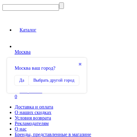
Каталог
Москва
Вход на сайт
✖
Москва ваш город?
Сравнение
Да
Выбрать другой город
0
Избранное
0
Доставка и оплата
О наших скидках
Условия возврата
Рекламодателям
О нас
Бренды, представленные в магазине