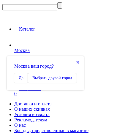
Каталог
Москва
Вход на сайт
✖
Москва ваш город?
Сравнение
Да
Выбрать другой город
0
Избранное
0
Доставка и оплата
О наших скидках
Условия возврата
Рекламодателям
О нас
Бренды, представленные в магазине