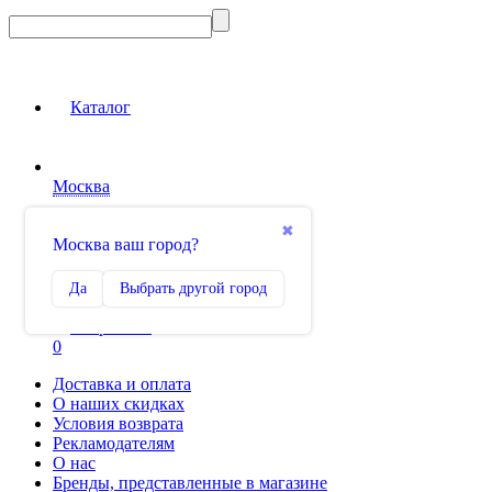
Каталог
Москва
Вход на сайт
✖
Москва ваш город?
Сравнение
Да
Выбрать другой город
0
Избранное
0
Доставка и оплата
О наших скидках
Условия возврата
Рекламодателям
О нас
Бренды, представленные в магазине