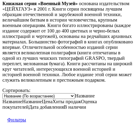
Книжная серия «Военный Музей»
основана издательством
«ЦЕЙХГАУЗ» в 2001 г. Книги серии посвящены лучшим
образцам отечественной и зарубежной военной техники,
величайшим битвам в истории человечества, крупным
военным операциям. Книги богато иллюстрированы (каждое
издание содержит от 100 до 400 цветных и черно-белых
иллюстраций и чертежей), основаны на редчайших архивных
материалах. Большинство фотографий в книгах опубликовано
впервые. Отличительной особенностью изданий серии
является великолепная полиграфия (книги отпечатаны в
одной из лучших чешских типографий GRASPO, твердый
переплет, мелованная бумага). Книги рассчитаны на широкий
круг читателей, интересующихся военной историей и
историей военной техники. Любое издание этой серии может
служить великолепным и престижным подарком.
Сортировать:
Название
Название
Название
Цена
Хиты продаж
Оценка
покупателей
Дата добавления
В наличии
Фильтры