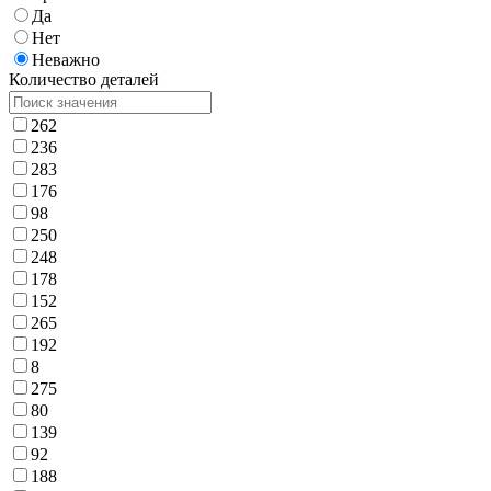
Да
Нет
Неважно
Количество деталей
262
236
283
176
98
250
248
178
152
265
192
8
275
80
139
92
188