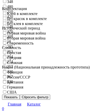
348
480
Комплектация
210
Клей в комплекте
420
Без красок в комплекте
156
Без клея в комплекте
148
Исторический период
370
Первая мировая война
209
Вторая мировая война
18
Современность
285
Сложность
253
Простая
304
Средняя
274
Сложная
257
Нация (Национальная принадлежность прототипа)
320
Франция
367
Россия/СССР
330
Британия
Германия
США
Показать
Сбросить фильтр
Главная
Каталог
0