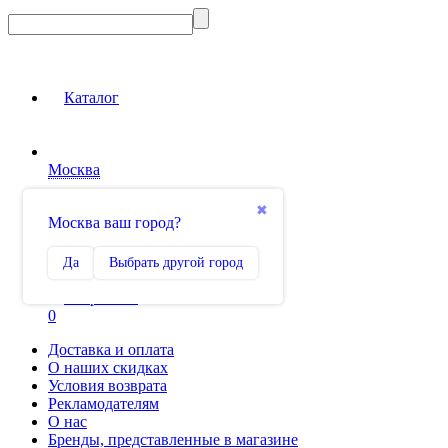
Каталог
Москва
Вход на сайт
✖
Москва ваш город?
Сравнение
Да
Выбрать другой город
0
Избранное
0
Доставка и оплата
О наших скидках
Условия возврата
Рекламодателям
О нас
Бренды, представленные в магазине