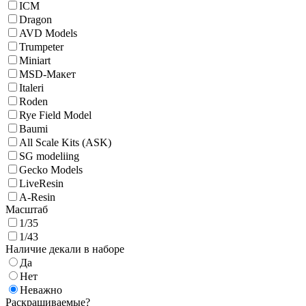
ICM
Dragon
AVD Models
Trumpeter
Miniart
MSD-Макет
Italeri
Roden
Rye Field Model
Baumi
All Scale Kits (ASK)
SG modeliing
Gecko Models
LiveResin
A-Resin
Масштаб
1/35
1/43
Наличие декали в наборе
Да
Нет
Неважно
Раскрашиваемые?