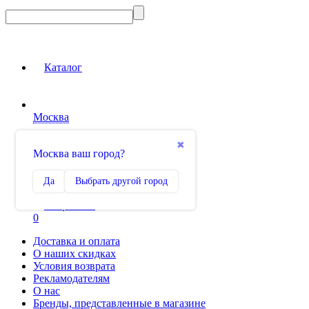
Каталог
Москва
Вход на сайт
✖
Москва ваш город?
Сравнение
Да
Выбрать другой город
0
Избранное
0
Доставка и оплата
О наших скидках
Условия возврата
Рекламодателям
О нас
Бренды, представленные в магазине