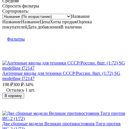
Средняя
Сбросить фильтры
Сортировать:
Название
Название
Название
Цена
Хиты продаж
Оценка
покупателей
Дата добавления
В наличии
Фильтры
Антенные вводы для техники СССР/России. 8шт. (1:72) SG
modelling f72147
198
₽
300
₽
-34%
Осталась 1 шт.
В корзину
Две сборные модели Великие противостояния Тигр против
ИС-2 (1/72)