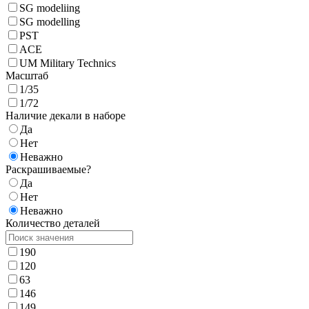
SG modeliing
SG modelling
PST
ACE
UM Military Technics
Масштаб
1/35
1/72
Наличие декали в наборе
Да
Нет
Неважно
Раскрашиваемые?
Да
Нет
Неважно
Количество деталей
190
120
63
146
149