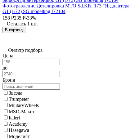
Фототравление Деталировка МТО Sd.Kfz. 173 "Ягдпантера"
G1 (1/72) SG modelling f72104
158
₽
235
₽
-33%
Осталась 1 шт.
В корзину
Фильтр подбора
Цена
до
Брэнд
Звезда
Trumpeter
MilitaryWheels
MSD-Макет
Italeri
Academy
Hasegawa
Моделист