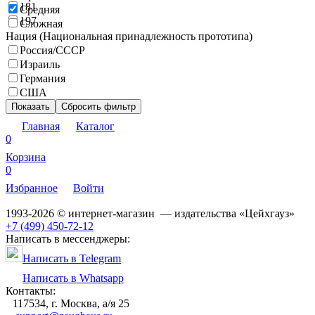
181
Средняя
197
Сложная
Нация (Национальная принадлежность прототипа)
Россия/СССР
Израиль
Германия
США
Показать
Сбросить фильтр
Главная
Каталог
0
Корзина
0
Избранное
Войти
1993-2026 © интернет-магазин — издательства «Цейхгауз»
+7 (499) 450-72-12
Написать в мессенджеры:
Написать в Telegram
Написать в Whatsapp
Контакты:
117534, г. Москва, а/я 25