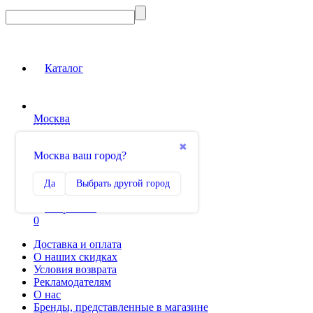
Каталог
Москва
Вход на сайт
✖
Москва ваш город?
Сравнение
Да
Выбрать другой город
0
Избранное
0
Доставка и оплата
О наших скидках
Условия возврата
Рекламодателям
О нас
Бренды, представленные в магазине