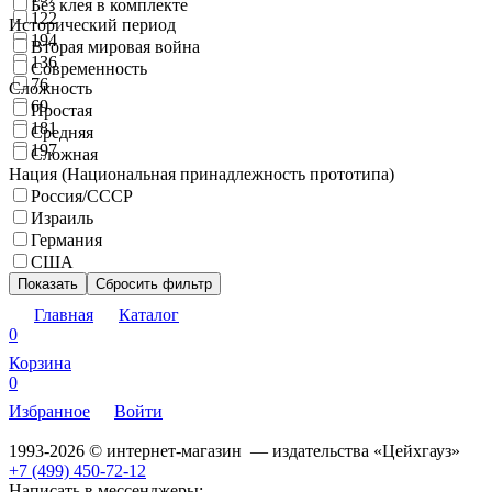
Без клея в комплекте
122
Исторический период
194
Вторая мировая война
136
Современность
76
Сложность
69
Простая
181
Средняя
197
Сложная
Нация (Национальная принадлежность прототипа)
Россия/СССР
Израиль
Германия
США
Показать
Сбросить фильтр
Главная
Каталог
0
Корзина
0
Избранное
Войти
1993-2026 © интернет-магазин — издательства «Цейхгауз»
+7 (499) 450-72-12
Написать в мессенджеры: