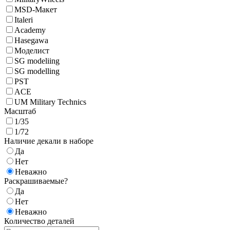
MSD-Макет
Italeri
Academy
Hasegawa
Моделист
SG modeliing
SG modelling
PST
ACE
UM Military Technics
Масштаб
1/35
1/72
Наличие декали в наборе
Да
Нет
Неважно
Раскрашиваемые?
Да
Нет
Неважно
Количество деталей