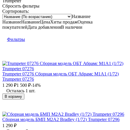
Trumpeter
Сбросить фильтры
Сортировать:
Название
Название
Название
Цена
Хиты продаж
Оценка
покупателей
Дата добавления
В наличии
Фильтры
Trumpeter 07276 Сборная модель ОБТ Абрамс М1А1 (1/72)
Trumpeter 07276
1 290
₽
1 500
₽
-14%
Осталась 1 шт.
В корзину
Сборная модель БМП М2А2 Bradley (1/72) Trumpeter 07296
1 290
₽