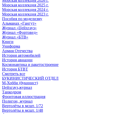
Морская коллекция 2026 г.
Морская коллекция 2025 г.
Морская коллекция 2024 г.
Морская коллекция 2023 г.
Пособия по моделизму
Альманах «Гангут»
Журнал «Цейхгауз»
Журнал «Фортовед»
Журнал «БТВ»
Книги
Униформа
Армия Отечества
История автомобилей
История авиации
Космонавтика и ракетостроение
История БТВТ
Смотреть все
БУКИНИСТИЧЕСКИЙ ОТДЕЛ
М-Хобби (букинист)
Цейхгауз,журнал
Танкодром
Фронтовая иллюстрация
Полигон, журнал
Вертолёты в мсшт. 1/72
Вертолёты в мсшт. 1/48