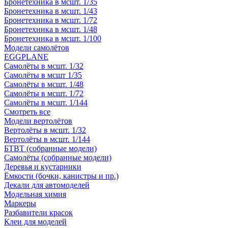
Бронетехника в мсшт. 1/35
Бронетехника в мсшт. 1/43
Бронетехника в мсшт. 1/72
Бронетехника в мсшт. 1/48
Бронетехника в мсшт. 1/100
Модели самолётов
EGGPLANE
Самолёты в мсшт. 1/32
Самолёты в мсшт 1/35
Самолёты в мсшт. 1/48
Самолёты в мсшт. 1/72
Самолёты в мсшт. 1/144
Смотреть все
Модели вертолётов
Вертолёты в мсшт. 1/32
Вертолёты в мсшт. 1/144
БТВТ (собранные модели)
Самолёты (собранные модели)
Деревья и кустарники
Ёмкости (бочки, канистры и пр.)
Декали для автомоделей
Модельная химия
Маркеры
Разбавители красок
Клеи для моделей