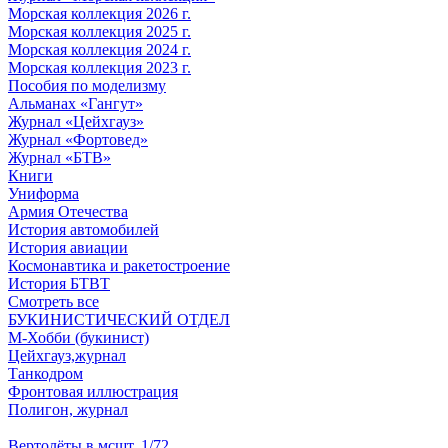
Морская коллекция 2026 г.
Морская коллекция 2025 г.
Морская коллекция 2024 г.
Морская коллекция 2023 г.
Пособия по моделизму
Альманах «Гангут»
Журнал «Цейхгауз»
Журнал «Фортовед»
Журнал «БТВ»
Книги
Униформа
Армия Отечества
История автомобилей
История авиации
Космонавтика и ракетостроение
История БТВТ
Смотреть все
БУКИНИСТИЧЕСКИЙ ОТДЕЛ
М-Хобби (букинист)
Цейхгауз,журнал
Танкодром
Фронтовая иллюстрация
Полигон, журнал
Вертолёты в мсшт. 1/72