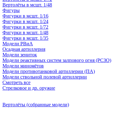
Вертолёты в мсшт. 1/48
Фигуры
Фигурки в мсшт. 1/16
Фигурки в мсшт. 1/24
Фигурки в мсшт. 1/72
Фигурки в мсшт. 1/48
Фигурки в мсшт. 1/35
Модели РВиА
Осадная артиллерия
Модели зениток
Модели реактивных систем залпового огня (РСЗО)
Модели миномётов
Модели противотанковой артиллерии (ПА)
Модели ствольной полевой артиллерии
Смотреть все
Стрелковое и др. оружие
Вертолёты (собранные модели)