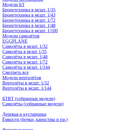
Модели БТ
Бронетехника в мсшт. 1/35
Бронетехника в мсшт. 1/43
Бронетехника в мсшт. 1/72
Бронетехника в мсшт. 1/48
Бронетехника в мсшт. 1/100
Модели самолётов
EGGPLANE
Самолёты в мсшт. 1/32
Самолёты в мсшт 1/35
Самолёты в мсшт. 1/48
Самолёты в мсшт. 1/72
Самолёты в мсшт. 1/144
Смотреть все
Модели вертолётов
Вертолёты в мсшт. 1/32
Вертолёты в мсшт. 1/144
БТВТ (собранные модели)
Самолёты (собранные модели)
Деревья и кустарники
Ёмкости (бочки, канистры и пр.)
Фототравление