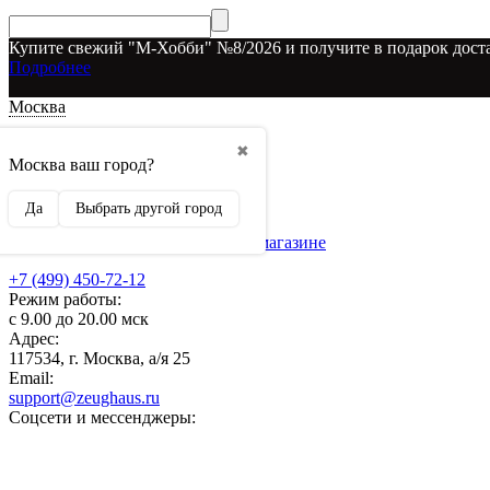
Купите свежий "М-Хобби" №8/2026 и получите в подарок доста
Подробнее
Москва
Доставка и оплата
✖
О наших скидках
Москва ваш город?
Условия возврата
Рекламодателям
Да
Выбрать другой город
О нас
Бренды, представленные в магазине
+7 (499) 450-72-12
Режим работы:
с 9.00 до 20.00 мск
Адрес:
117534, г. Москва, а/я 25
Email:
support@zeughaus.ru
Соцсети и мессенджеры: