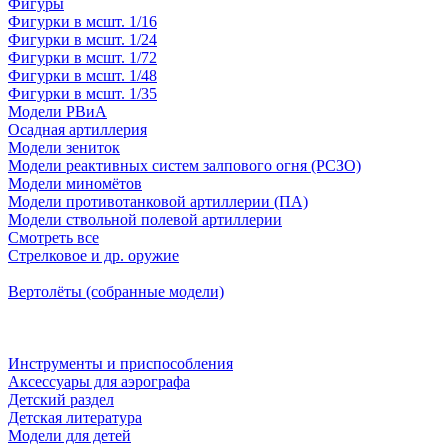
Фигуры
Фигурки в мсшт. 1/16
Фигурки в мсшт. 1/24
Фигурки в мсшт. 1/72
Фигурки в мсшт. 1/48
Фигурки в мсшт. 1/35
Модели РВиА
Осадная артиллерия
Модели зениток
Модели реактивных систем залпового огня (РСЗО)
Модели миномётов
Модели противотанковой артиллерии (ПА)
Модели ствольной полевой артиллерии
Смотреть все
Стрелковое и др. оружие
Вертолёты (собранные модели)
Инструменты и приспособления
Аксессуары для аэрографа
Детский раздел
Детская литература
Модели для детей