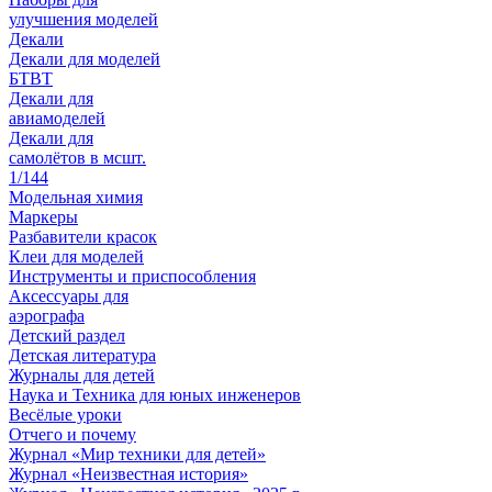
улучшения моделей
Декали
Декали для моделей
БТВТ
Декали для
авиамоделей
Декали для
самолётов в мсшт.
1/144
Модельная химия
Маркеры
Разбавители красок
Клеи для моделей
Инструменты и приспособления
Аксессуары для
аэрографа
Детский раздел
Детская литература
Журналы для детей
Наука и Техника для юных инженеров
Весёлые уроки
Отчего и почему
Журнал «Мир техники для детей»
Журнал «Неизвестная история»