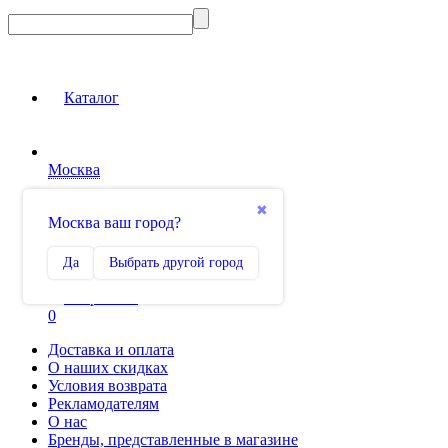
Каталог
Москва
Вход на сайт
✖
Москва ваш город?
Сравнение
Да
Выбрать другой город
0
Избранное
0
Доставка и оплата
О наших скидках
Условия возврата
Рекламодателям
О нас
Бренды, представленные в магазине