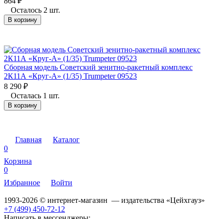
864
₽
Осталось 2 шт.
В корзину
Сборная модель Советский зенитно-ракетный комплекс
2К11А «Круг-А» (1/35) Trumpeter 09523
8 290
₽
Осталась 1 шт.
В корзину
Главная
Каталог
0
Корзина
0
Избранное
Войти
1993-2026 © интернет-магазин — издательства «Цейхгауз»
+7 (499) 450-72-12
Написать в мессенджеры: