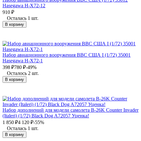
Hasegawa H-X72-12
910
₽
Осталась 1 шт.
В корзину
Набор авиационного вооружения ВВС США I (1/72) 35001
Hasegawa H-X72-1
398
₽
780
₽
-49%
Осталось 2 шт.
В корзину
Набор дополнений для модели самолета B-26K Counter Invader
(Italeri) (1/72) Black Dog A72057 Уценка!
1 850
₽
4 120
₽
-55%
Осталась 1 шт.
В корзину