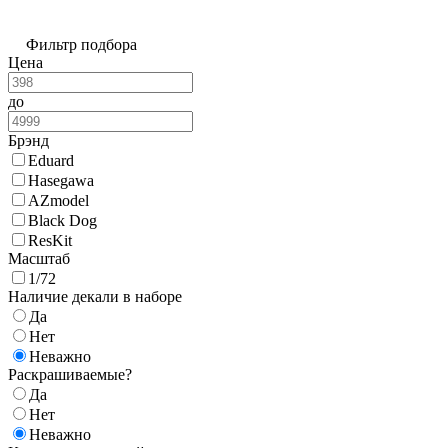
Фильтр подбора
Цена
до
Брэнд
Eduard
Hasegawa
AZmodel
Black Dog
ResKit
Масштаб
1/72
Наличие декали в наборе
Да
Нет
Неважно
Раскрашиваемые?
Да
Нет
Неважно