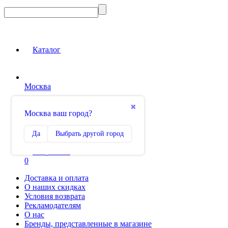
Каталог
Москва
Вход на сайт
✖
Москва ваш город?
Сравнение
Да
Выбрать другой город
0
Избранное
0
Доставка и оплата
О наших скидках
Условия возврата
Рекламодателям
О нас
Бренды, представленные в магазине