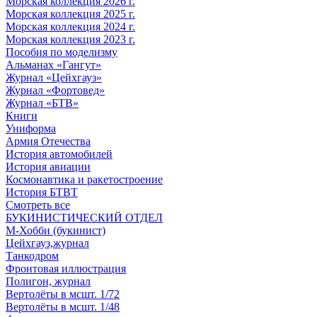
Морская коллекция 2026 г.
Морская коллекция 2025 г.
Морская коллекция 2024 г.
Морская коллекция 2023 г.
Пособия по моделизму
Альманах «Гангут»
Журнал «Цейхгауз»
Журнал «Фортовед»
Журнал «БТВ»
Книги
Униформа
Армия Отечества
История автомобилей
История авиации
Космонавтика и ракетостроение
История БТВТ
Смотреть все
БУКИНИСТИЧЕСКИЙ ОТДЕЛ
М-Хобби (букинист)
Цейхгауз,журнал
Танкодром
Фронтовая иллюстрация
Полигон, журнал
Вертолёты в мсшт. 1/72
Вертолёты в мсшт. 1/48