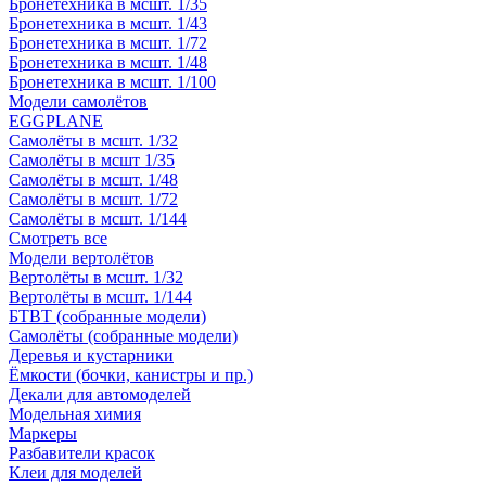
Бронетехника в мсшт. 1/35
Бронетехника в мсшт. 1/43
Бронетехника в мсшт. 1/72
Бронетехника в мсшт. 1/48
Бронетехника в мсшт. 1/100
Модели самолётов
EGGPLANE
Самолёты в мсшт. 1/32
Самолёты в мсшт 1/35
Самолёты в мсшт. 1/48
Самолёты в мсшт. 1/72
Самолёты в мсшт. 1/144
Смотреть все
Модели вертолётов
Вертолёты в мсшт. 1/32
Вертолёты в мсшт. 1/144
БТВТ (собранные модели)
Самолёты (собранные модели)
Деревья и кустарники
Ёмкости (бочки, канистры и пр.)
Декали для автомоделей
Модельная химия
Маркеры
Разбавители красок
Клеи для моделей