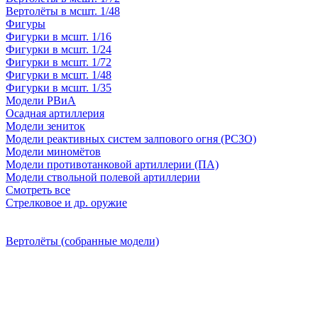
Вертолёты в мсшт. 1/48
Фигуры
Фигурки в мсшт. 1/16
Фигурки в мсшт. 1/24
Фигурки в мсшт. 1/72
Фигурки в мсшт. 1/48
Фигурки в мсшт. 1/35
Модели РВиА
Осадная артиллерия
Модели зениток
Модели реактивных систем залпового огня (РСЗО)
Модели миномётов
Модели противотанковой артиллерии (ПА)
Модели ствольной полевой артиллерии
Смотреть все
Стрелковое и др. оружие
Вертолёты (собранные модели)