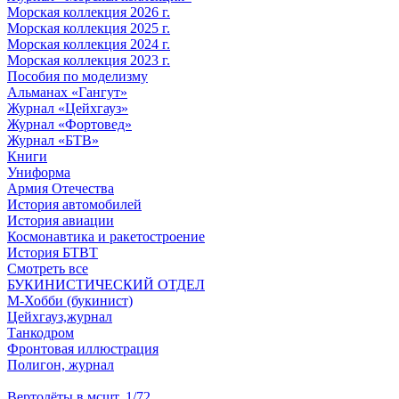
Морская коллекция 2026 г.
Морская коллекция 2025 г.
Морская коллекция 2024 г.
Морская коллекция 2023 г.
Пособия по моделизму
Альманах «Гангут»
Журнал «Цейхгауз»
Журнал «Фортовед»
Журнал «БТВ»
Книги
Униформа
Армия Отечества
История автомобилей
История авиации
Космонавтика и ракетостроение
История БТВТ
Смотреть все
БУКИНИСТИЧЕСКИЙ ОТДЕЛ
М-Хобби (букинист)
Цейхгауз,журнал
Танкодром
Фронтовая иллюстрация
Полигон, журнал
Вертолёты в мсшт. 1/72