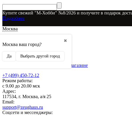
Купите свежий "М-Хобби" №8/2026 и получите в подарок доста
Подробнее
Москва
Доставка и оплата
✖
О наших скидках
Москва ваш город?
Условия возврата
Рекламодателям
Да
Выбрать другой город
О нас
Бренды, представленные в магазине
+7 (499) 450-72-12
Режим работы:
с 9.00 до 20.00 мск
Адрес:
117534, г. Москва, а/я 25
Email:
support@zeughaus.ru
Соцсети и мессенджеры: