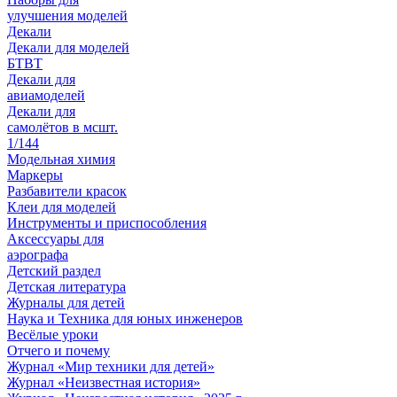
улучшения моделей
Декали
Декали для моделей
БТВТ
Декали для
авиамоделей
Декали для
самолётов в мсшт.
1/144
Модельная химия
Маркеры
Разбавители красок
Клеи для моделей
Инструменты и приспособления
Аксессуары для
аэрографа
Детский раздел
Детская литература
Журналы для детей
Наука и Техника для юных инженеров
Весёлые уроки
Отчего и почему
Журнал «Мир техники для детей»
Журнал «Неизвестная история»