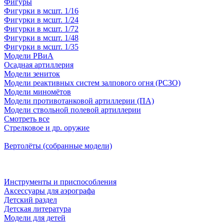
Фигуры
Фигурки в мсшт. 1/16
Фигурки в мсшт. 1/24
Фигурки в мсшт. 1/72
Фигурки в мсшт. 1/48
Фигурки в мсшт. 1/35
Модели РВиА
Осадная артиллерия
Модели зениток
Модели реактивных систем залпового огня (РСЗО)
Модели миномётов
Модели противотанковой артиллерии (ПА)
Модели ствольной полевой артиллерии
Смотреть все
Стрелковое и др. оружие
Вертолёты (собранные модели)
Инструменты и приспособления
Аксессуары для аэрографа
Детский раздел
Детская литература
Модели для детей