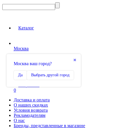
Каталог
Москва
Вход на сайт
✖
Москва ваш город?
Сравнение
Да
Выбрать другой город
0
Избранное
0
Доставка и оплата
О наших скидках
Условия возврата
Рекламодателям
О нас
Бренды, представленные в магазине