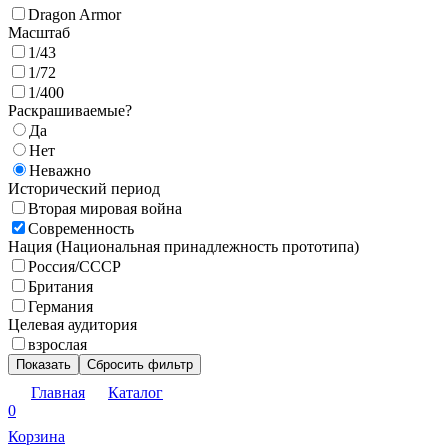
Dragon Armor
Масштаб
1/43
1/72
1/400
Раскрашиваемые?
Да
Нет
Неважно
Исторический период
Вторая мировая война
Современность
Нация (Национальная принадлежность прототипа)
Россия/СССР
Британия
Германия
Целевая аудитория
взрослая
Показать
Сбросить фильтр
Главная
Каталог
0
Корзина