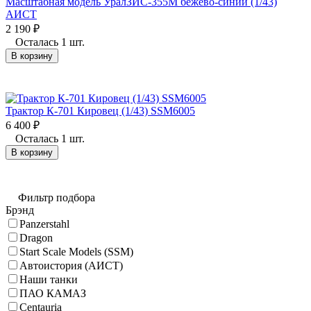
Масштабная модель УралЗИС-355М бежево-синий (1/43)
АИСТ
2 190
₽
Осталась 1 шт.
В корзину
Трактор К-701 Кировец (1/43) SSM6005
6 400
₽
Осталась 1 шт.
В корзину
Фильтр подбора
Брэнд
Panzerstahl
Dragon
Start Scale Models (SSM)
Автоистория (АИСТ)
Наши танки
ПАО КАМАЗ
Centauria