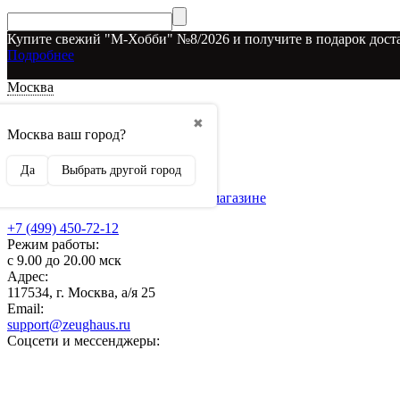
Купите свежий "М-Хобби" №8/2026 и получите в подарок доста
Подробнее
Москва
Доставка и оплата
✖
О наших скидках
Москва ваш город?
Условия возврата
Рекламодателям
Да
Выбрать другой город
О нас
Бренды, представленные в магазине
+7 (499) 450-72-12
Режим работы:
с 9.00 до 20.00 мск
Адрес:
117534, г. Москва, а/я 25
Email:
support@zeughaus.ru
Соцсети и мессенджеры: