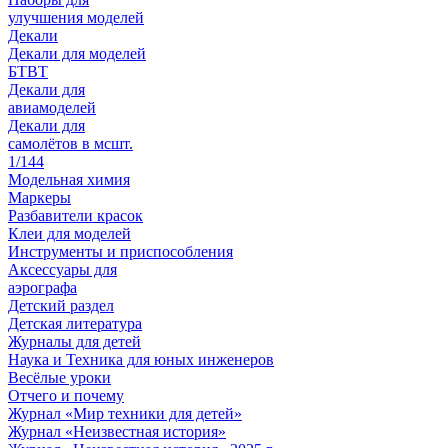
улучшения моделей
Декали
Декали для моделей
БТВТ
Декали для
авиамоделей
Декали для
самолётов в мсшт.
1/144
Модельная химия
Маркеры
Разбавители красок
Клеи для моделей
Инструменты и приспособления
Аксессуары для
аэрографа
Детский раздел
Детская литература
Журналы для детей
Наука и Техника для юных инженеров
Весёлые уроки
Отчего и почему
Журнал «Мир техники для детей»
Журнал «Неизвестная история»