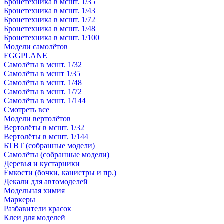
Бронетехника в мсшт. 1/35
Бронетехника в мсшт. 1/43
Бронетехника в мсшт. 1/72
Бронетехника в мсшт. 1/48
Бронетехника в мсшт. 1/100
Модели самолётов
EGGPLANE
Самолёты в мсшт. 1/32
Самолёты в мсшт 1/35
Самолёты в мсшт. 1/48
Самолёты в мсшт. 1/72
Самолёты в мсшт. 1/144
Смотреть все
Модели вертолётов
Вертолёты в мсшт. 1/32
Вертолёты в мсшт. 1/144
БТВТ (собранные модели)
Самолёты (собранные модели)
Деревья и кустарники
Ёмкости (бочки, канистры и пр.)
Декали для автомоделей
Модельная химия
Маркеры
Разбавители красок
Клеи для моделей