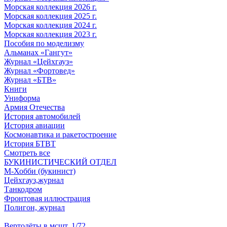
Морская коллекция 2026 г.
Морская коллекция 2025 г.
Морская коллекция 2024 г.
Морская коллекция 2023 г.
Пособия по моделизму
Альманах «Гангут»
Журнал «Цейхгауз»
Журнал «Фортовед»
Журнал «БТВ»
Книги
Униформа
Армия Отечества
История автомобилей
История авиации
Космонавтика и ракетостроение
История БТВТ
Смотреть все
БУКИНИСТИЧЕСКИЙ ОТДЕЛ
М-Хобби (букинист)
Цейхгауз,журнал
Танкодром
Фронтовая иллюстрация
Полигон, журнал
Вертолёты в мсшт. 1/72