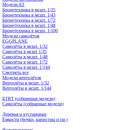
Модели БТ
Бронетехника в мсшт. 1/35
Бронетехника в мсшт. 1/43
Бронетехника в мсшт. 1/72
Бронетехника в мсшт. 1/48
Бронетехника в мсшт. 1/100
Модели самолётов
EGGPLANE
Самолёты в мсшт. 1/32
Самолёты в мсшт 1/35
Самолёты в мсшт. 1/48
Самолёты в мсшт. 1/72
Самолёты в мсшт. 1/144
Смотреть все
Модели вертолётов
Вертолёты в мсшт. 1/32
Вертолёты в мсшт. 1/144
БТВТ (собранные модели)
Самолёты (собранные модели)
Деревья и кустарники
Ёмкости (бочки, канистры и пр.)
Фототравление