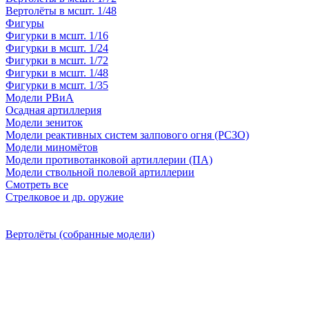
Вертолёты в мсшт. 1/48
Фигуры
Фигурки в мсшт. 1/16
Фигурки в мсшт. 1/24
Фигурки в мсшт. 1/72
Фигурки в мсшт. 1/48
Фигурки в мсшт. 1/35
Модели РВиА
Осадная артиллерия
Модели зениток
Модели реактивных систем залпового огня (РСЗО)
Модели миномётов
Модели противотанковой артиллерии (ПА)
Модели ствольной полевой артиллерии
Смотреть все
Стрелковое и др. оружие
Вертолёты (собранные модели)