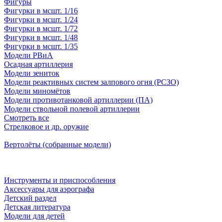
Фигуры
Фигурки в мсшт. 1/16
Фигурки в мсшт. 1/24
Фигурки в мсшт. 1/72
Фигурки в мсшт. 1/48
Фигурки в мсшт. 1/35
Модели РВиА
Осадная артиллерия
Модели зениток
Модели реактивных систем залпового огня (РСЗО)
Модели миномётов
Модели противотанковой артиллерии (ПА)
Модели ствольной полевой артиллерии
Смотреть все
Стрелковое и др. оружие
Вертолёты (собранные модели)
Инструменты и приспособления
Аксессуары для аэрографа
Детский раздел
Детская литература
Модели для детей