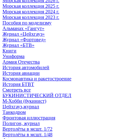
Морская коллекция 2026 г.
Морская коллекция 2025 г.
Морская коллекция 2024 г.
Морская коллекция 2023 г.
Пособия по моделизму
Альманах «Гангут»
Журнал «Цейхгауз»
Журнал «Фортовед»
Журнал «БТВ»
Книги
Униформа
Армия Отечества
История автомобилей
История авиации
Космонавтика и ракетостроение
История БТВТ
Смотреть все
БУКИНИСТИЧЕСКИЙ ОТДЕЛ
М-Хобби (букинист)
Цейхгауз,журнал
Танкодром
Фронтовая иллюстрация
Полигон, журнал
Вертолёты в мсшт. 1/72
Вертолёты в мсшт. 1/48