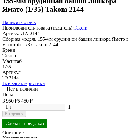
155-мм орудийная башня линкора
Ямато (1/35) Takom 2144
Написать отзыв
Производитель товара (издатель):
Takom
Артикул:
TA-2144
Сборная модель 155-мм орудийной башни линкора Ямато в
масштабе 1/35 Takom 2144
Брэнд
Takom
Масштаб
1/35
Артикул
TA2144
Все характеристики
Нет в наличии
Цена:
3 950
₽
5 450
₽
1
1
В корзину
Сделать предзаказ
Описание