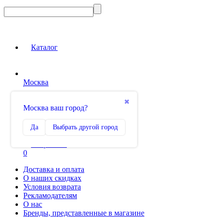
Каталог
Москва
Вход на сайт
✖
Москва ваш город?
Сравнение
Да
Выбрать другой город
0
Избранное
0
Доставка и оплата
О наших скидках
Условия возврата
Рекламодателям
О нас
Бренды, представленные в магазине