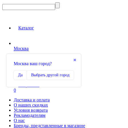
Каталог
Москва
Вход на сайт
✖
Москва ваш город?
Сравнение
Да
Выбрать другой город
0
Избранное
0
Доставка и оплата
О наших скидках
Условия возврата
Рекламодателям
О нас
Бренды, представленные в магазине