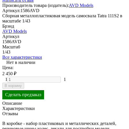
Написать отзыв
Производитель товара (издатель):
AVD Models
Артикул:
1586AVD
Сборная металлопластиковая модель самосвала Tatra 111S2 в
масштабе 1/43
Брэнд
AVD Models
Артикул
1586AVD
Масштаб
1/43
Все характеристики
Нет в наличии
Цена:
2 450
₽
1
1
В корзину
Сделать предзаказ
Описание
Характеристики
Отзывы
В коробке - набор пластиковых и металлических деталей,
резиновые шины колес, декали для постройки модели