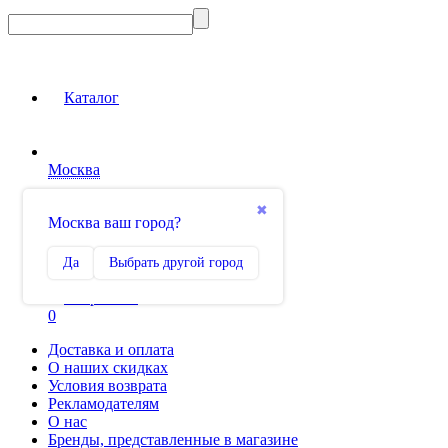
Каталог
Москва
Вход на сайт
✖
Москва ваш город?
Сравнение
Да
Выбрать другой город
0
Избранное
0
Доставка и оплата
О наших скидках
Условия возврата
Рекламодателям
О нас
Бренды, представленные в магазине