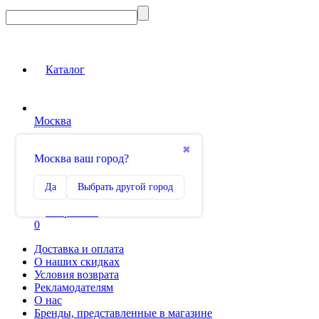
Каталог
Москва
Вход на сайт
✖
Москва ваш город?
Сравнение
Да
Выбрать другой город
0
Избранное
0
Доставка и оплата
О наших скидках
Условия возврата
Рекламодателям
О нас
Бренды, представленные в магазине