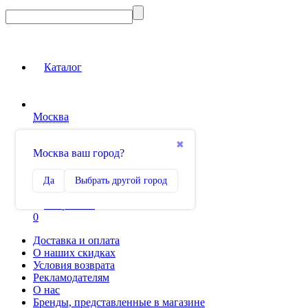
Каталог
Москва
Вход на сайт
✖
Москва ваш город?
Сравнение
Да
Выбрать другой город
0
Избранное
0
Доставка и оплата
О наших скидках
Условия возврата
Рекламодателям
О нас
Бренды, представленные в магазине