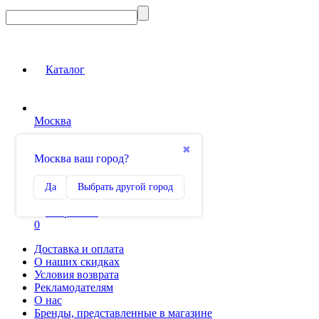
Каталог
Москва
Вход на сайт
✖
Москва ваш город?
Сравнение
Да
Выбрать другой город
0
Избранное
0
Доставка и оплата
О наших скидках
Условия возврата
Рекламодателям
О нас
Бренды, представленные в магазине