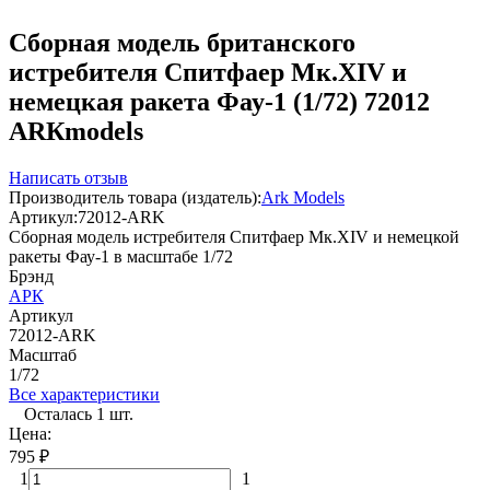
Сборная модель британского
истребителя Спитфаер Мк.XIV и
немецкая ракета Фау-1 (1/72) 72012
АRКmodels
Написать отзыв
Производитель товара (издатель):
Ark Models
Артикул:
72012-ARK
Сборная модель истребителя Спитфаер Мк.XIV и немецкой
ракеты Фау-1 в масштабе 1/72
Брэнд
АРК
Артикул
72012-ARK
Масштаб
1/72
Все характеристики
Осталась 1 шт.
Цена:
795
₽
1
1