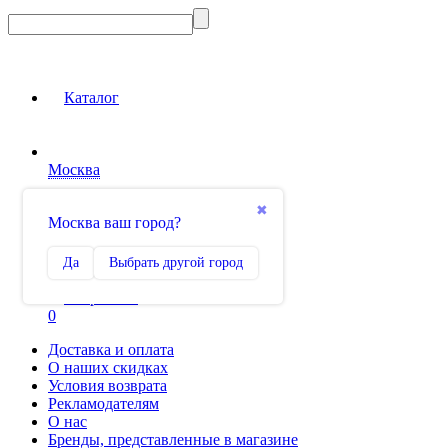
Каталог
Москва
Вход на сайт
✖
Москва ваш город?
Сравнение
Да
Выбрать другой город
0
Избранное
0
Доставка и оплата
О наших скидках
Условия возврата
Рекламодателям
О нас
Бренды, представленные в магазине