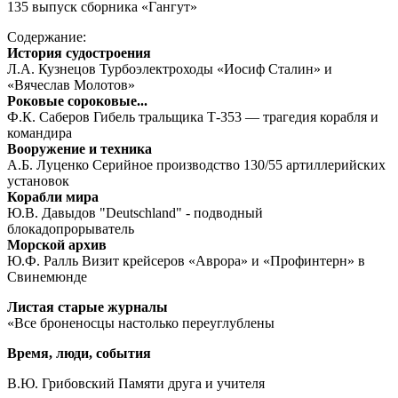
135 выпуск сборника «Гангут»
Содержание:
История судостроения
Л.А. Кузнецов Турбоэлектроходы «Иосиф Сталин» и
«Вячеслав Молотов»
Роковые сороковые...
Ф.К. Саберов Гибель тральщика Т-353 — трагедия корабля и
командира
Вооружение и техника
А.Б. Луценко Серийное производство 130/55 артиллерийских
установок
Корабли мира
Ю.В. Давыдов "Deutschland" - подводный
блокадопрорыватель
Морской архив
Ю.Ф. Ралль Визит крейсеров «Аврора» и «Профинтерн» в
Свинемюнде
Листая старые журналы
«Все броненосцы настолько переуглублены
Время, люди, события
В.Ю. Грибовский Памяти друга и учителя