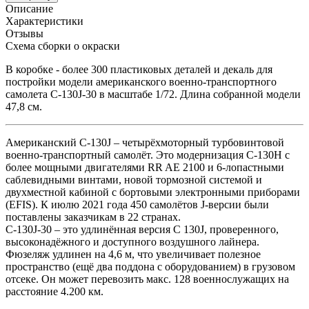
Описание
Характеристики
Отзывы
Схема сборки о окраски
В коробке - более 300 пластиковых деталей и декаль для
постройки модели американского военно-транспортного
самолета С-130J-30 в масштабе 1/72. Длина собранной модели
47,8 см.
Американский C-130J – четырёхмоторный турбовинтовой
военно-транспортный самолёт. Это модернизация C-130H с
более мощными двигателями RR AE 2100 и 6-лопастными
саблевидными винтами, новой тормозной системой и
двухместной кабиной с бортовыми электронными приборами
(EFIS). К июлю 2021 года 450 самолётов J-версии были
поставлены заказчикам в 22 странах.
C-130J-30 – это удлинённая версия C 130J, проверенного,
высоконадёжного и доступного воздушного лайнера.
Фюзеляж удлинен на 4,6 м, что увеличивает полезное
пространство (ещё два поддона с оборудованием) в грузовом
отсеке. Он может перевозить макс. 128 военнослужащих на
расстояние 4.200 км.