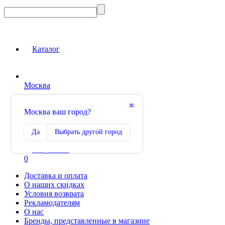
Каталог
Москва
Вход на сайт
✖
Москва ваш город?
Сравнение
Да
Выбрать другой город
0
Избранное
0
Доставка и оплата
О наших скидках
Условия возврата
Рекламодателям
О нас
Бренды, представленные в магазине