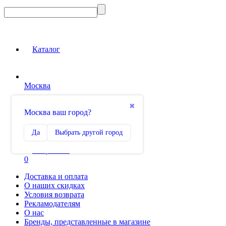
Каталог
Москва
Вход на сайт
✖
Москва ваш город?
Сравнение
Да
Выбрать другой город
0
Избранное
0
Доставка и оплата
О наших скидках
Условия возврата
Рекламодателям
О нас
Бренды, представленные в магазине