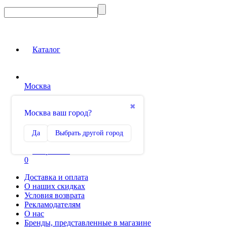
Каталог
Москва
Вход на сайт
✖
Москва ваш город?
Сравнение
Да
Выбрать другой город
0
Избранное
0
Доставка и оплата
О наших скидках
Условия возврата
Рекламодателям
О нас
Бренды, представленные в магазине