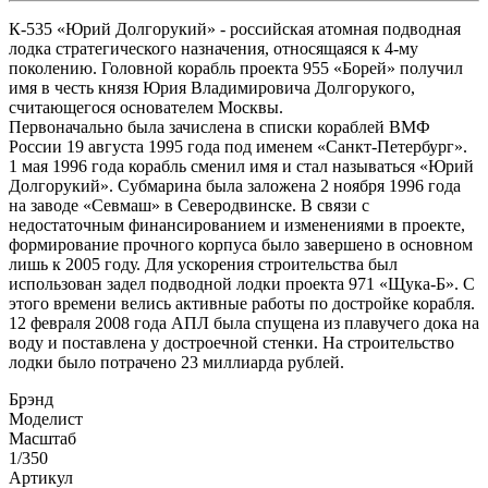
К-535 «Юрий Долгорукий» - российская атомная подводная
лодка стратегического назначения, относящаяся к 4-му
поколению. Головной корабль проекта 955 «Борей» получил
имя в честь князя Юрия Владимировича Долгорукого,
считающегося основателем Москвы.
Первоначально была зачислена в списки кораблей ВМФ
России 19 августа 1995 года под именем «Санкт-Петербург».
1 мая 1996 года корабль сменил имя и стал называться «Юрий
Долгорукий». Субмарина была заложена 2 ноября 1996 года
на заводе «Севмаш» в Северодвинске. В связи с
недостаточным финансированием и изменениями в проекте,
формирование прочного корпуса было завершено в основном
лишь к 2005 году. Для ускорения строительства был
использован задел подводной лодки проекта 971 «Щука-Б». С
этого времени велись активные работы по достройке корабля.
12 февраля 2008 года АПЛ была спущена из плавучего дока на
воду и поставлена у достроечной стенки. На строительство
лодки было потрачено 23 миллиарда рублей.
Брэнд
Моделист
Масштаб
1/350
Артикул