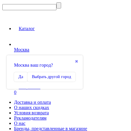
Каталог
Москва
Вход на сайт
✖
Москва ваш город?
Сравнение
Да
Выбрать другой город
0
Избранное
0
Доставка и оплата
О наших скидках
Условия возврата
Рекламодателям
О нас
Бренды, представленные в магазине