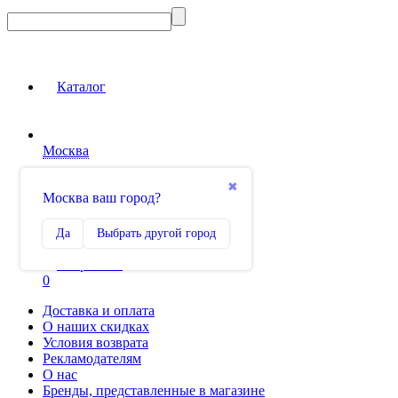
Каталог
Москва
Вход на сайт
✖
Москва ваш город?
Сравнение
Да
Выбрать другой город
0
Избранное
0
Доставка и оплата
О наших скидках
Условия возврата
Рекламодателям
О нас
Бренды, представленные в магазине