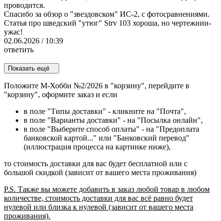
проводится.
Спасибо за обзор о "звездовском" ИС-2, с фотосравнениями.
Статья про шведский "утюг" Strv 103 хороша, но чертежиии-
ужас!
02.06.2026 / 10:39
ответить
Показать ещё
Положите М-Хобби №2/2026 в "корзину", перейдите в
"корзину", оформите заказ и если
в поле "Типы доставки" - кликните на "Почта",
в поле "Варианты доставки" - на "Посылка онлайн",
в поле "Выберите способ оплаты" - на "Предоплата
банковской картой..." или "Банковский перевод"
(иллюстрация процесса на картинке ниже),
то стоимость доставки для вас будет бесплатной или с
большой скидкой (зависит от вашего места проживания)
P.S. Также вы можете добавить в заказ любой товар в любом
количестве, стоимость доставки для вас всё равно будет
нулевой или близка к нулевой (зависит от вашего места
проживания).