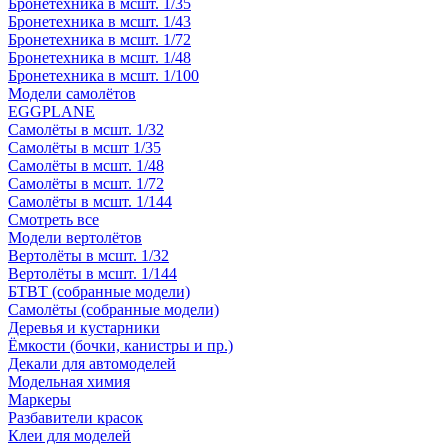
Бронетехника в мсшт. 1/35
Бронетехника в мсшт. 1/43
Бронетехника в мсшт. 1/72
Бронетехника в мсшт. 1/48
Бронетехника в мсшт. 1/100
Модели самолётов
EGGPLANE
Самолёты в мсшт. 1/32
Самолёты в мсшт 1/35
Самолёты в мсшт. 1/48
Самолёты в мсшт. 1/72
Самолёты в мсшт. 1/144
Смотреть все
Модели вертолётов
Вертолёты в мсшт. 1/32
Вертолёты в мсшт. 1/144
БТВТ (собранные модели)
Самолёты (собранные модели)
Деревья и кустарники
Ёмкости (бочки, канистры и пр.)
Декали для автомоделей
Модельная химия
Маркеры
Разбавители красок
Клеи для моделей