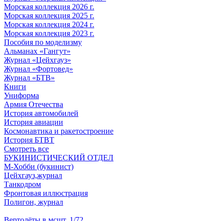
Морская коллекция 2026 г.
Морская коллекция 2025 г.
Морская коллекция 2024 г.
Морская коллекция 2023 г.
Пособия по моделизму
Альманах «Гангут»
Журнал «Цейхгауз»
Журнал «Фортовед»
Журнал «БТВ»
Книги
Униформа
Армия Отечества
История автомобилей
История авиации
Космонавтика и ракетостроение
История БТВТ
Смотреть все
БУКИНИСТИЧЕСКИЙ ОТДЕЛ
М-Хобби (букинист)
Цейхгауз,журнал
Танкодром
Фронтовая иллюстрация
Полигон, журнал
Вертолёты в мсшт. 1/72