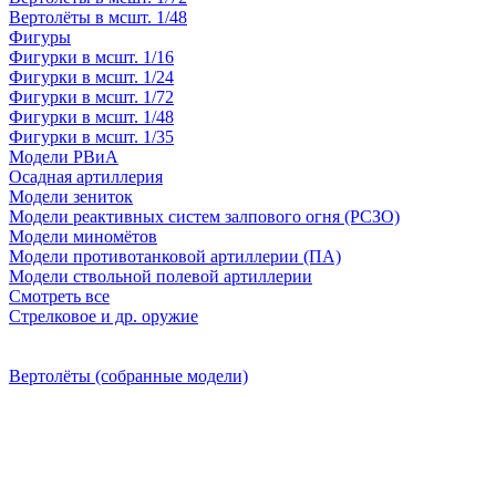
Вертолёты в мсшт. 1/48
Фигуры
Фигурки в мсшт. 1/16
Фигурки в мсшт. 1/24
Фигурки в мсшт. 1/72
Фигурки в мсшт. 1/48
Фигурки в мсшт. 1/35
Модели РВиА
Осадная артиллерия
Модели зениток
Модели реактивных систем залпового огня (РСЗО)
Модели миномётов
Модели противотанковой артиллерии (ПА)
Модели ствольной полевой артиллерии
Смотреть все
Стрелковое и др. оружие
Вертолёты (собранные модели)