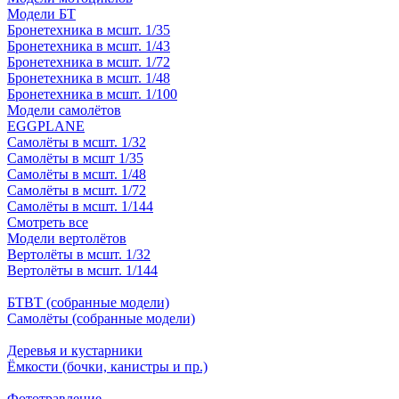
Модели БТ
Бронетехника в мсшт. 1/35
Бронетехника в мсшт. 1/43
Бронетехника в мсшт. 1/72
Бронетехника в мсшт. 1/48
Бронетехника в мсшт. 1/100
Модели самолётов
EGGPLANE
Самолёты в мсшт. 1/32
Самолёты в мсшт 1/35
Самолёты в мсшт. 1/48
Самолёты в мсшт. 1/72
Самолёты в мсшт. 1/144
Смотреть все
Модели вертолётов
Вертолёты в мсшт. 1/32
Вертолёты в мсшт. 1/144
БТВТ (собранные модели)
Самолёты (собранные модели)
Деревья и кустарники
Ёмкости (бочки, канистры и пр.)
Фототравление