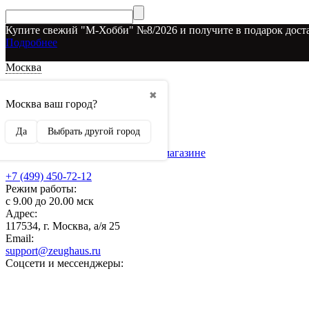
Купите свежий "М-Хобби" №8/2026 и получите в подарок доста
Подробнее
Москва
Доставка и оплата
✖
О наших скидках
Москва ваш город?
Условия возврата
Рекламодателям
Да
Выбрать другой город
О нас
Бренды, представленные в магазине
+7 (499) 450-72-12
Режим работы:
с 9.00 до 20.00 мск
Адрес:
117534, г. Москва, а/я 25
Email:
support@zeughaus.ru
Соцсети и мессенджеры: