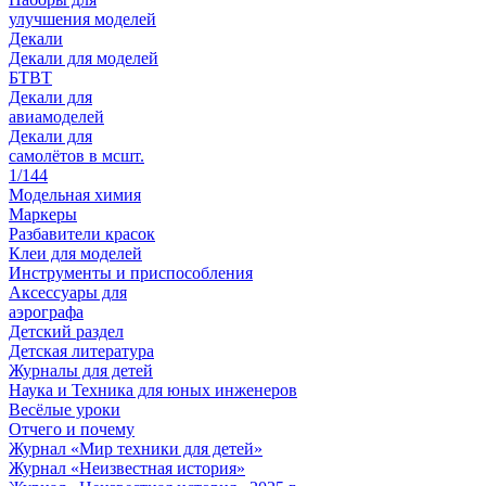
улучшения моделей
Декали
Декали для моделей
БТВТ
Декали для
авиамоделей
Декали для
самолётов в мсшт.
1/144
Модельная химия
Маркеры
Разбавители красок
Клеи для моделей
Инструменты и приспособления
Аксессуары для
аэрографа
Детский раздел
Детская литература
Журналы для детей
Наука и Техника для юных инженеров
Весёлые уроки
Отчего и почему
Журнал «Мир техники для детей»
Журнал «Неизвестная история»