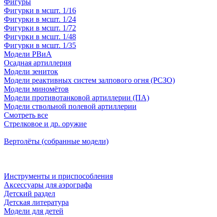
Фигуры
Фигурки в мсшт. 1/16
Фигурки в мсшт. 1/24
Фигурки в мсшт. 1/72
Фигурки в мсшт. 1/48
Фигурки в мсшт. 1/35
Модели РВиА
Осадная артиллерия
Модели зениток
Модели реактивных систем залпового огня (РСЗО)
Модели миномётов
Модели противотанковой артиллерии (ПА)
Модели ствольной полевой артиллерии
Смотреть все
Стрелковое и др. оружие
Вертолёты (собранные модели)
Инструменты и приспособления
Аксессуары для аэрографа
Детский раздел
Детская литература
Модели для детей