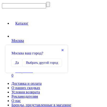
Каталог
Москва
Вход на сайт
✖
Москва ваш город?
Сравнение
Да
Выбрать другой город
0
Избранное
0
Доставка и оплата
О наших скидках
Условия возврата
Рекламодателям
О нас
Бренды, представленные в магазине