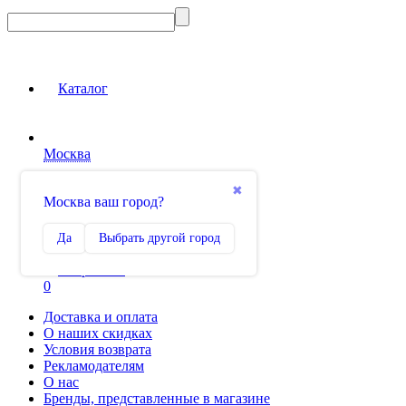
Каталог
Москва
Вход на сайт
✖
Москва ваш город?
Сравнение
Да
Выбрать другой город
0
Избранное
0
Доставка и оплата
О наших скидках
Условия возврата
Рекламодателям
О нас
Бренды, представленные в магазине