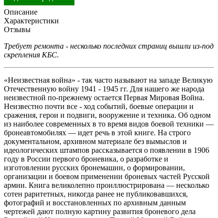
Описание
Характеристики
Отзывы
Требует ремонта - несколько последних страниц вышли из-под
скрепления КБС.
«Неизвестная война» - так часто называют на западе Великую
Отечественную войну 1941 - 1945 гг. Для нашего же народа
неизвестной по-прежнему остается Первая Мировая Война.
Неизвестно почти все - ход событий, боевые операции и
сражения, герои и подвиги, вооружение и техника. Об одном
из наиболее современных в то время видов боевой техники —
бронеавтомобилях — идет речь в этой книге. На строго
документальном, архивном материале без вымыслов и
идеологических штампов рассказывается о появлении в 1906
году в России первого броневика, о разработке и
изготовлении русских бронемашин, о формировании,
организации и боевом применении броневых частей Русской
армии. Книга великолепно проиллюстрирована — несколько
сотен раритетных, никогда ранее не публиковавшихся,
фотографий и восстановленных по архивным данным
чертежей дают полную картину развития броневого дела