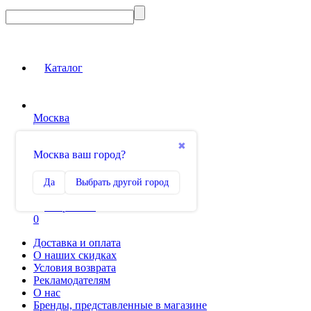
Каталог
Москва
Вход на сайт
✖
Москва ваш город?
Сравнение
Да
Выбрать другой город
0
Избранное
0
Доставка и оплата
О наших скидках
Условия возврата
Рекламодателям
О нас
Бренды, представленные в магазине