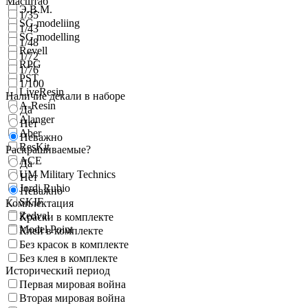
Масштаб
Э.В.М.
1/35
SG modeliing
1/43
SG modelling
1/48
Revell
1/72
RPG
1/76
PST
1/100
LiveResin
Наличие декали в наборе
A-Resin
Да
Alanger
Нет
Aber
Неважно
ResKit
Раскрашиваемые?
ACE
Да
UM Military Technics
Нет
Jordi Rubio
Неважно
SKIF
Комплектация
Zedval
Краски в комплекте
Model Point
Клей в комплекте
Без красок в комплекте
Без клея в комплекте
Исторический период
Первая мировая война
Вторая мировая война