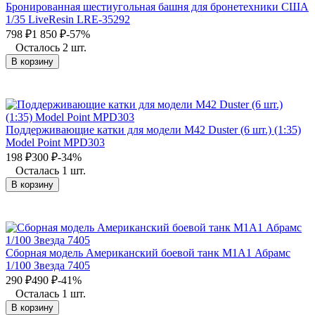
Бронированная шестиугольная башня для бронетехники США
1/35 LiveResin LRE-35292
798
₽
1 850
₽
-57%
Осталось 2 шт.
В корзину
Поддерживающие катки для модели М42 Duster (6 шт.) (1:35)
Model Point MPD303
198
₽
300
₽
-34%
Осталась 1 шт.
В корзину
Сборная модель Американский боевой танк М1А1 Абрамс
1/100 Звезда 7405
290
₽
490
₽
-41%
Осталась 1 шт.
В корзину