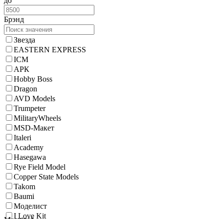
до
Брэнд
Звезда
EASTERN EXPRESS
ICM
АРК
Hobby Boss
Dragon
AVD Models
Trumpeter
MilitaryWheels
MSD-Макет
Italeri
Academy
Hasegawa
Rye Field Model
Copper State Models
Takom
Baumi
Моделист
I Love Kit