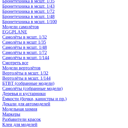
Бронетехника в мсшт. 1/35
Бронетехника в мсшт. 1/43
Бронетехника в мсшт. 1/72
Бронетехника в мсшт. 1/48
Бронетехника в мсшт. 1/100
Модели самолётов
EGGPLANE
Самолёты в мсшт. 1/32
Самолёты в мсшт 1/35
Самолёты в мсшт. 1/48
Самолёты в мсшт. 1/72
Самолёты в мсшт. 1/144
Смотреть все
Модели вертолётов
Вертолёты в мсшт. 1/32
Вертолёты в мсшт. 1/144
БТВТ (собранные модели)
Самолёты (собранные модели)
Деревья и кустарники
Ёмкости (бочки, канистры и пр.)
Декали для автомоделей
Модельная химия
Маркеры
Разбавители красок
Клеи для моделей