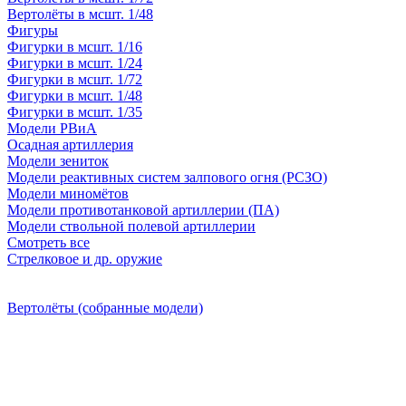
Вертолёты в мсшт. 1/48
Фигуры
Фигурки в мсшт. 1/16
Фигурки в мсшт. 1/24
Фигурки в мсшт. 1/72
Фигурки в мсшт. 1/48
Фигурки в мсшт. 1/35
Модели РВиА
Осадная артиллерия
Модели зениток
Модели реактивных систем залпового огня (РСЗО)
Модели миномётов
Модели противотанковой артиллерии (ПА)
Модели ствольной полевой артиллерии
Смотреть все
Стрелковое и др. оружие
Вертолёты (собранные модели)