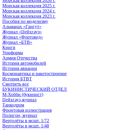
Морская коллекция 2026 г.
Морская коллекция 2025 г.
Морская коллекция 2024 г.
Морская коллекция 2023 г.
Пособия по моделизму
Альманах «Гангут»
Журнал «Цейхгауз»
Журнал «Фортовед»
Журнал «БТВ»
Книги
Униформа
Армия Отечества
История автомобилей
История авиации
Космонавтика и ракетостроение
История БТВТ
Смотреть все
БУКИНИСТИЧЕСКИЙ ОТДЕЛ
М-Хобби (букинист)
Цейхгауз,журнал
Танкодром
Фронтовая иллюстрация
Полигон, журнал
Вертолёты в мсшт. 1/72
Вертолёты в мсшт. 1/48