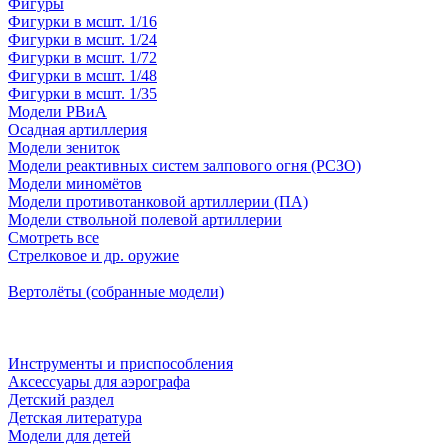
Фигуры
Фигурки в мсшт. 1/16
Фигурки в мсшт. 1/24
Фигурки в мсшт. 1/72
Фигурки в мсшт. 1/48
Фигурки в мсшт. 1/35
Модели РВиА
Осадная артиллерия
Модели зениток
Модели реактивных систем залпового огня (РСЗО)
Модели миномётов
Модели противотанковой артиллерии (ПА)
Модели ствольной полевой артиллерии
Смотреть все
Стрелковое и др. оружие
Вертолёты (собранные модели)
Инструменты и приспособления
Аксессуары для аэрографа
Детский раздел
Детская литература
Модели для детей