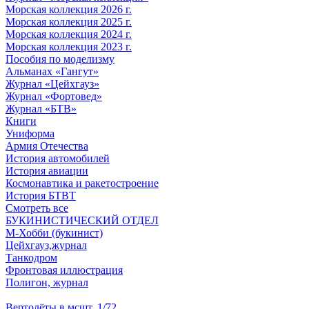
Морская коллекция 2026 г.
Морская коллекция 2025 г.
Морская коллекция 2024 г.
Морская коллекция 2023 г.
Пособия по моделизму
Альманах «Гангут»
Журнал «Цейхгауз»
Журнал «Фортовед»
Журнал «БТВ»
Книги
Униформа
Армия Отечества
История автомобилей
История авиации
Космонавтика и ракетостроение
История БТВТ
Смотреть все
БУКИНИСТИЧЕСКИЙ ОТДЕЛ
М-Хобби (букинист)
Цейхгауз,журнал
Танкодром
Фронтовая иллюстрация
Полигон, журнал
Вертолёты в мсшт. 1/72