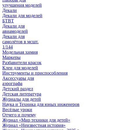
улучшения моделей
Декали
Декали для моделей
БТВТ
Декали для
авиамоделей
Декали для
самолётов в мсшт.
1/144
Модельная химия
Маркеры
Разбавители красок
Клеи для моделей
Инструменты и приспособления
Аксессуары для
аэрографа
Детский раздел
Детская литература
Журналы для детей
Наука и Техника для юных инженеров
Весёлые уроки
Отчего и почему
Журнал «Мир техники для детей»
Журнал «Неизвестная история»