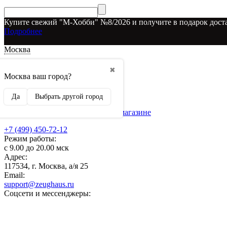
Купите свежий "М-Хобби" №8/2026 и получите в подарок доста
Подробнее
Москва
Доставка и оплата
✖
О наших скидках
Москва ваш город?
Условия возврата
Рекламодателям
Да
Выбрать другой город
О нас
Бренды, представленные в магазине
+7 (499) 450-72-12
Режим работы:
с 9.00 до 20.00 мск
Адрес:
117534, г. Москва, а/я 25
Email:
support@zeughaus.ru
Соцсети и мессенджеры: