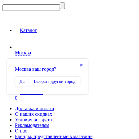
Каталог
Москва
Вход на сайт
✖
Москва ваш город?
Сравнение
Да
Выбрать другой город
0
Избранное
0
Доставка и оплата
О наших скидках
Условия возврата
Рекламодателям
О нас
Бренды, представленные в магазине