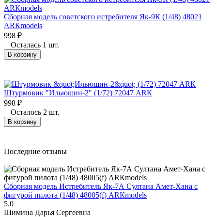
Сборная модель советского истребителя Як-9К (1/48) 48021
АRКmodels
998
₽
Осталась 1 шт.
В корзину
Штурмовик "Ильюшин-2" (1/72) 72047 АRК
998
₽
Осталось 2 шт.
В корзину
Последние отзывы
Сборная модель Истребитель Як-7А Султана Амет-Хана с
фигурой пилота (1/48) 48005(f) АRКmodels
5.0
Шимина Дарья Сергеевна