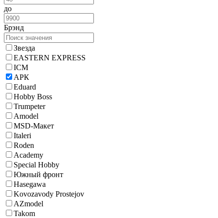
до
Брэнд
Звезда
EASTERN EXPRESS
ICM
АРК
Eduard
Hobby Boss
Trumpeter
Amodel
MSD-Макет
Italeri
Roden
Academy
Special Hobby
Южный фронт
Hasegawa
Kovozavody Prostejov
AZmodel
Takom