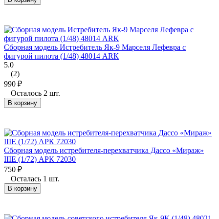
Сборная модель Истребитель Як-9 Марселя Лефевра с
фигурой пилота (1/48) 48014 АRК
5.0
(2)
990
₽
Осталось 2 шт.
В корзину
Сборная модель истребителя-перехватчика Дассо «Мираж»
IIIЕ (1/72) АРК 72030
750
₽
Осталась 1 шт.
В корзину