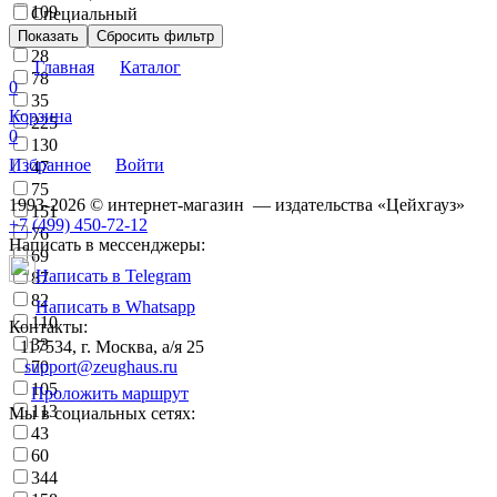
109
Специальный
245
Показать
Сбросить фильтр
28
Главная
Каталог
78
0
35
Корзина
225
0
130
Избранное
Войти
47
75
1993-2026 © интернет-магазин — издательства «Цейхгауз»
151
+7 (499) 450-72-12
76
Написать в мессенджеры:
69
Написать в Telegram
87
82
Написать в Whatsapp
110
Контакты:
33
117534, г. Москва, а/я 25
support@zeughaus.ru
70
105
Проложить маршрут
113
Мы в социальных сетях:
43
60
344