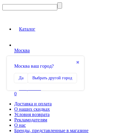
Каталог
Москва
Вход на сайт
✖
Москва ваш город?
Сравнение
Да
Выбрать другой город
0
Избранное
0
Доставка и оплата
О наших скидках
Условия возврата
Рекламодателям
О нас
Бренды, представленные в магазине