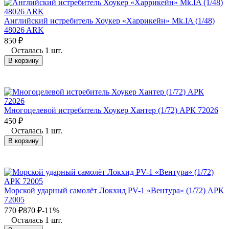
Английский истребитель Хоукер «Харрикейн» Mk.IA (1/48)
48026 ARK
850
₽
Осталась 1 шт.
В корзину
Многоцелевой истребитель Хоукер Хантер (1/72) АРК 72026
450
₽
Осталась 1 шт.
В корзину
Морской ударный самолёт Локхид PV-1 «Вентура» (1/72) АРК
72005
770
₽
870
₽
-11%
Осталась 1 шт.