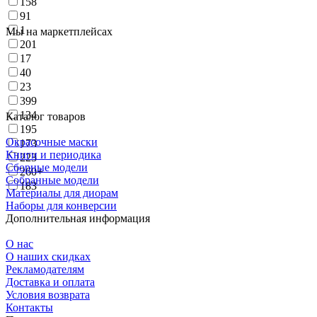
158
91
1
Мы на маркетплейсах
201
17
40
23
399
134
Каталог товаров
195
Окрасочные маски
173
Книги и периодика
223
Сборные модели
260+
Собранные модели
183
Материалы для диорам
Наборы для конверсии
Дополнительная информация
О нас
О наших скидках
Рекламодателям
Доставка и оплата
Условия возврата
Контакты