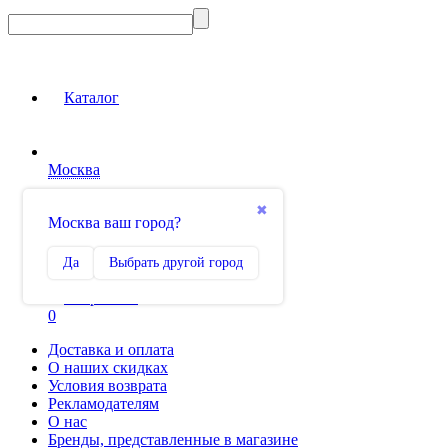
Каталог
Москва
Вход на сайт
✖
Москва ваш город?
Сравнение
Да
Выбрать другой город
0
Избранное
0
Доставка и оплата
О наших скидках
Условия возврата
Рекламодателям
О нас
Бренды, представленные в магазине