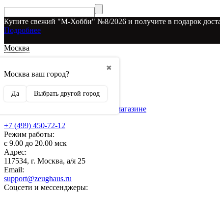
Купите свежий "М-Хобби" №8/2026 и получите в подарок доста
Подробнее
Москва
Доставка и оплата
✖
О наших скидках
Москва ваш город?
Условия возврата
Рекламодателям
Да
Выбрать другой город
О нас
Бренды, представленные в магазине
+7 (499) 450-72-12
Режим работы:
с 9.00 до 20.00 мск
Адрес:
117534, г. Москва, а/я 25
Email:
support@zeughaus.ru
Соцсети и мессенджеры: