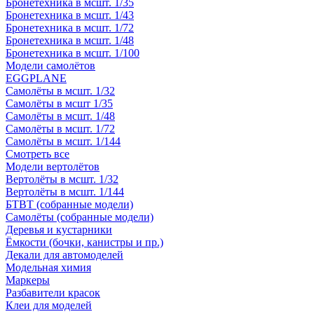
Бронетехника в мсшт. 1/35
Бронетехника в мсшт. 1/43
Бронетехника в мсшт. 1/72
Бронетехника в мсшт. 1/48
Бронетехника в мсшт. 1/100
Модели самолётов
EGGPLANE
Самолёты в мсшт. 1/32
Самолёты в мсшт 1/35
Самолёты в мсшт. 1/48
Самолёты в мсшт. 1/72
Самолёты в мсшт. 1/144
Смотреть все
Модели вертолётов
Вертолёты в мсшт. 1/32
Вертолёты в мсшт. 1/144
БТВТ (собранные модели)
Самолёты (собранные модели)
Деревья и кустарники
Ёмкости (бочки, канистры и пр.)
Декали для автомоделей
Модельная химия
Маркеры
Разбавители красок
Клеи для моделей