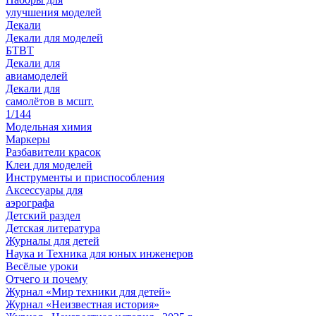
улучшения моделей
Декали
Декали для моделей
БТВТ
Декали для
авиамоделей
Декали для
самолётов в мсшт.
1/144
Модельная химия
Маркеры
Разбавители красок
Клеи для моделей
Инструменты и приспособления
Аксессуары для
аэрографа
Детский раздел
Детская литература
Журналы для детей
Наука и Техника для юных инженеров
Весёлые уроки
Отчего и почему
Журнал «Мир техники для детей»
Журнал «Неизвестная история»