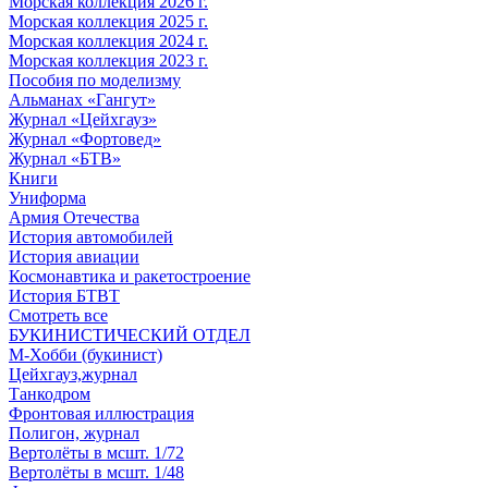
Морская коллекция 2026 г.
Морская коллекция 2025 г.
Морская коллекция 2024 г.
Морская коллекция 2023 г.
Пособия по моделизму
Альманах «Гангут»
Журнал «Цейхгауз»
Журнал «Фортовед»
Журнал «БТВ»
Книги
Униформа
Армия Отечества
История автомобилей
История авиации
Космонавтика и ракетостроение
История БТВТ
Смотреть все
БУКИНИСТИЧЕСКИЙ ОТДЕЛ
М-Хобби (букинист)
Цейхгауз,журнал
Танкодром
Фронтовая иллюстрация
Полигон, журнал
Вертолёты в мсшт. 1/72
Вертолёты в мсшт. 1/48