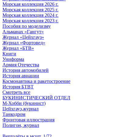
Морская коллекция 2026 г.
Морская коллекция 2025 г.
Морская коллекция 2024 г.
Морская коллекция 2023 г.
Пособия по моделизму
Альманах «Гангут»
Журнал «Цейхгауз»
Журнал «Фортовед»
Журнал «БТВ»
Книги
Униформа
Армия Отечества
История автомобилей
История авиации
Космонавтика и ракетостроение
История БТВТ
Смотреть все
БУКИНИСТИЧЕСКИЙ ОТДЕЛ
М-Хобби (букинист)
Цейхгауз,журнал
Танкодром
Фронтовая иллюстрация
Полигон, журнал
Вертолёты в мсшт. 1/72