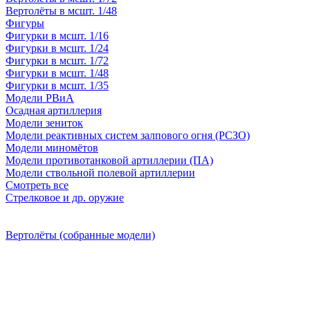
Вертолёты в мсшт. 1/48
Фигуры
Фигурки в мсшт. 1/16
Фигурки в мсшт. 1/24
Фигурки в мсшт. 1/72
Фигурки в мсшт. 1/48
Фигурки в мсшт. 1/35
Модели РВиА
Осадная артиллерия
Модели зениток
Модели реактивных систем залпового огня (РСЗО)
Модели миномётов
Модели противотанковой артиллерии (ПА)
Модели ствольной полевой артиллерии
Смотреть все
Стрелковое и др. оружие
Вертолёты (собранные модели)