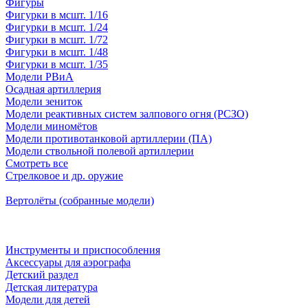
Фигуры
Фигурки в мсшт. 1/16
Фигурки в мсшт. 1/24
Фигурки в мсшт. 1/72
Фигурки в мсшт. 1/48
Фигурки в мсшт. 1/35
Модели РВиА
Осадная артиллерия
Модели зениток
Модели реактивных систем залпового огня (РСЗО)
Модели миномётов
Модели противотанковой артиллерии (ПА)
Модели ствольной полевой артиллерии
Смотреть все
Стрелковое и др. оружие
Вертолёты (собранные модели)
Инструменты и приспособления
Аксессуары для аэрографа
Детский раздел
Детская литература
Модели для детей