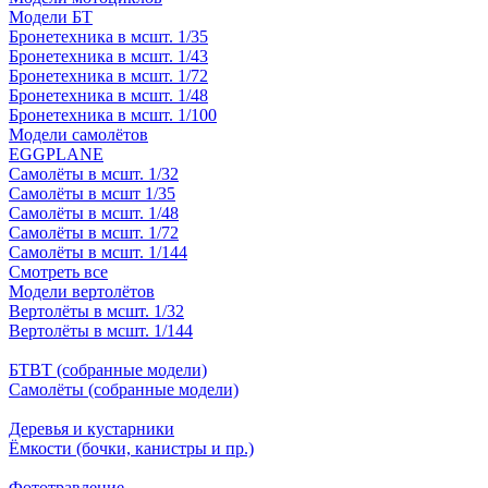
Модели БТ
Бронетехника в мсшт. 1/35
Бронетехника в мсшт. 1/43
Бронетехника в мсшт. 1/72
Бронетехника в мсшт. 1/48
Бронетехника в мсшт. 1/100
Модели самолётов
EGGPLANE
Самолёты в мсшт. 1/32
Самолёты в мсшт 1/35
Самолёты в мсшт. 1/48
Самолёты в мсшт. 1/72
Самолёты в мсшт. 1/144
Смотреть все
Модели вертолётов
Вертолёты в мсшт. 1/32
Вертолёты в мсшт. 1/144
БТВТ (собранные модели)
Самолёты (собранные модели)
Деревья и кустарники
Ёмкости (бочки, канистры и пр.)
Фототравление