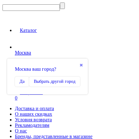
Каталог
Москва
Вход на сайт
✖
Москва ваш город?
Сравнение
Да
Выбрать другой город
0
Избранное
0
Доставка и оплата
О наших скидках
Условия возврата
Рекламодателям
О нас
Бренды, представленные в магазине