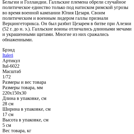
Бельгии и Голландии. Галльские племена обрели случайное
политическое единство только под натиском римской угрозы
во время военной кампании Юлия Цезаря. Своим
политическим и военным лидером галлы признали
Верцингеторикса. Он был разбит Цезарем в битве при Алезии
(52 г. до н. э.). Галльские воины отличались длинными мечами
и украшенными щитами. Многие из них сражались
обнаженными.
Брэнд
Italeri
Артикул
Ital-6022
Масштаб
1/72
Размеры и вес товара
Размеры товара, мм
220х150х30
Длина в упаковке, см
28 см
Ширина в упаковке, см
17 см
Высота в упаковке, см
5 см
Вес товара, кг