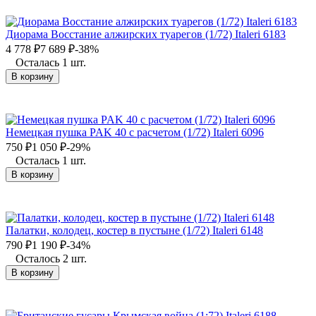
Диорама Восстание алжирских туарегов (1/72) Italeri 6183
4 778
₽
7 689
₽
-38%
Осталась 1 шт.
В корзину
Немецкая пушка PAK 40 c расчетом (1/72) Italeri 6096
750
₽
1 050
₽
-29%
Осталась 1 шт.
В корзину
Палатки, колодец, костер в пустыне (1/72) Italeri 6148
790
₽
1 190
₽
-34%
Осталось 2 шт.
В корзину