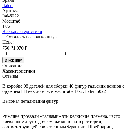
Брэнд
Italeri
Артикул
Ital-6022
Масштаб
1/72
Все характеристики
Осталось несколько штук
Цена:
750
₽
1 070
₽
1
1
В корзину
Описание
Характеристики
Отзывы
В коробке 98 деталей для сборки 40 фигур гальских воинов с
оружием I-II век до н. э. в масштабе 1/72. Italeri 6022
Высокая детализация фигур.
Римляне прозвали «галлами» эти кельтские племена, часто
воевавшие друг с другом, жившие на территории,
соответствующей современным Франции, Швейцарии,