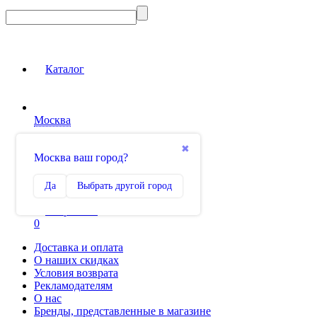
Каталог
Москва
Вход на сайт
✖
Москва ваш город?
Сравнение
Да
Выбрать другой город
0
Избранное
0
Доставка и оплата
О наших скидках
Условия возврата
Рекламодателям
О нас
Бренды, представленные в магазине