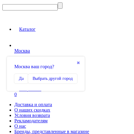
Каталог
Москва
Вход на сайт
✖
Москва ваш город?
Сравнение
Да
Выбрать другой город
0
Избранное
0
Доставка и оплата
О наших скидках
Условия возврата
Рекламодателям
О нас
Бренды, представленные в магазине