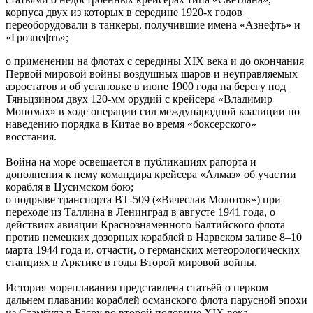
корпуса двух из которых в середине 1920-х годов
переоборудовали в танкеры, получившие имена «Азнефть» и
«Грознефть»;
о применении на флотах с середины XIX века и до окончания
Первой мировой войны воздушных шаров и неуправляемых
аэростатов и об установке в июне 1900 года на берегу под
Тяньцзином двух 120-мм орудий с крейсера «Владимир
Мономах» в ходе операции сил международной коалиции по
наведению порядка в Китае во время «боксерского»
восстания.
Война на море освещается в публикациях рапорта и
дополнения к нему командира крейсера «Алмаз» об участии
корабля в Цусимском бою;
о подрыве транспорта ВТ-509 («Вячеслав Молотов») при
переходе из Таллина в Ленинград в августе 1941 года, о
действиях авиации Краснознаменного Балтийского флота
против немецких дозорных кораблей в Нарвском заливе 8–10
марта 1944 года и, отчасти, о германских метеорологических
станциях в Арктике в годы Второй мировой войны.
История мореплавания представлена статьёй о первом
дальнем плавании кораблей османского флота парусной эпохи
из Стамбула в Басру во второй половине XIX века.