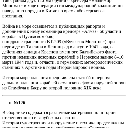
Тяньцзином двух 120-мм орудий с крейсера «Владимир
Мономах» в ходе операции сил международной коалиции по
наведению порядка в Китае во время «боксерского»
восстания.
Война на море освещается в публикациях рапорта и
дополнения к нему командира крейсера «Алмаз» об участии
корабля в Цусимском бою;
о подрыве транспорта ВТ-509 («Вячеслав Молотов») при
переходе из Таллина в Ленинград в августе 1941 года, о
действиях авиации Краснознаменного Балтийского флота
против немецких дозорных кораблей в Нарвском заливе 8–10
марта 1944 года и, отчасти, о германских метеорологических
станциях в Арктике в годы Второй мировой войны.
История мореплавания представлена статьёй о первом
дальнем плавании кораблей османского флота парусной эпохи
из Стамбула в Басру во второй половине XIX века.
№126
В сборнике содержатся различные материалы по истории
отечественного и зарубежных флотов.
История судостроения и вооружение и техника представлены
статьями о недостроенных крейсерах типа «Светлана»,