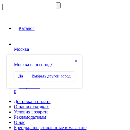
Каталог
Москва
Вход на сайт
✖
Москва ваш город?
Сравнение
Да
Выбрать другой город
0
Избранное
0
Доставка и оплата
О наших скидках
Условия возврата
Рекламодателям
О нас
Бренды, представленные в магазине