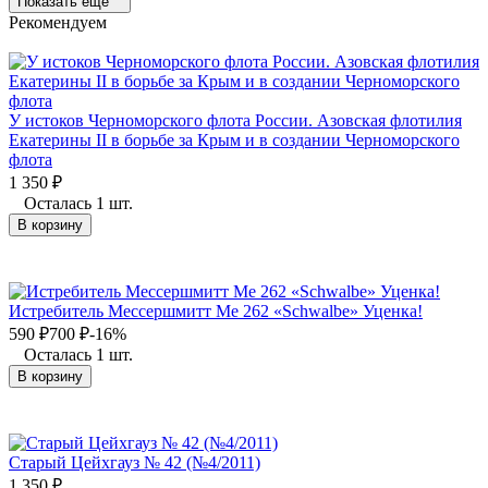
Показать ещё
Рекомендуем
У истоков Черноморского флота России. Азовская флотилия
Екатерины II в борьбе за Крым и в создании Черноморского
флота
1 350
₽
Осталась 1 шт.
В корзину
Истребитель Мессершмитт Me 262 «Schwalbe» Уценка!
590
₽
700
₽
-16%
Осталась 1 шт.
В корзину
Старый Цейхгауз № 42 (№4/2011)
1 350
₽