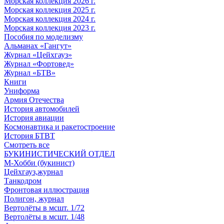
Морская коллекция 2026 г.
Морская коллекция 2025 г.
Морская коллекция 2024 г.
Морская коллекция 2023 г.
Пособия по моделизму
Альманах «Гангут»
Журнал «Цейхгауз»
Журнал «Фортовед»
Журнал «БТВ»
Книги
Униформа
Армия Отечества
История автомобилей
История авиации
Космонавтика и ракетостроение
История БТВТ
Смотреть все
БУКИНИСТИЧЕСКИЙ ОТДЕЛ
М-Хобби (букинист)
Цейхгауз,журнал
Танкодром
Фронтовая иллюстрация
Полигон, журнал
Вертолёты в мсшт. 1/72
Вертолёты в мсшт. 1/48