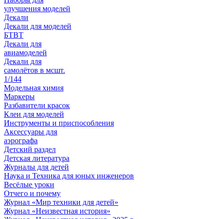
улучшения моделей
Декали
Декали для моделей
БТВТ
Декали для
авиамоделей
Декали для
самолётов в мсшт.
1/144
Модельная химия
Маркеры
Разбавители красок
Клеи для моделей
Инструменты и приспособления
Аксессуары для
аэрографа
Детский раздел
Детская литература
Журналы для детей
Наука и Техника для юных инженеров
Весёлые уроки
Отчего и почему
Журнал «Мир техники для детей»
Журнал «Неизвестная история»