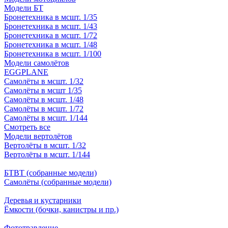
Модели БТ
Бронетехника в мсшт. 1/35
Бронетехника в мсшт. 1/43
Бронетехника в мсшт. 1/72
Бронетехника в мсшт. 1/48
Бронетехника в мсшт. 1/100
Модели самолётов
EGGPLANE
Самолёты в мсшт. 1/32
Самолёты в мсшт 1/35
Самолёты в мсшт. 1/48
Самолёты в мсшт. 1/72
Самолёты в мсшт. 1/144
Смотреть все
Модели вертолётов
Вертолёты в мсшт. 1/32
Вертолёты в мсшт. 1/144
БТВТ (собранные модели)
Самолёты (собранные модели)
Деревья и кустарники
Ёмкости (бочки, канистры и пр.)
Фототравление