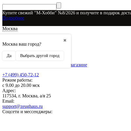
Купите свежий "М-Хобби" №8/2026 и получите в подарок доста
Подробнее
Москва
Доставка и оплата
✖
О наших скидках
Москва ваш город?
Условия возврата
Рекламодателям
Да
Выбрать другой город
О нас
Бренды, представленные в магазине
+7 (499) 450-72-12
Режим работы:
с 9.00 до 20.00 мск
Адрес:
117534, г. Москва, а/я 25
Email:
support@zeughaus.ru
Соцсети и мессенджеры: