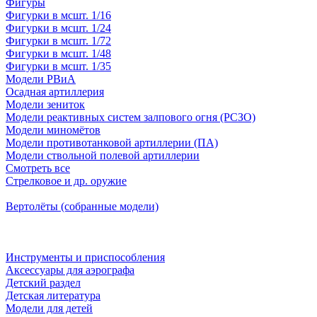
Фигуры
Фигурки в мсшт. 1/16
Фигурки в мсшт. 1/24
Фигурки в мсшт. 1/72
Фигурки в мсшт. 1/48
Фигурки в мсшт. 1/35
Модели РВиА
Осадная артиллерия
Модели зениток
Модели реактивных систем залпового огня (РСЗО)
Модели миномётов
Модели противотанковой артиллерии (ПА)
Модели ствольной полевой артиллерии
Смотреть все
Стрелковое и др. оружие
Вертолёты (собранные модели)
Инструменты и приспособления
Аксессуары для аэрографа
Детский раздел
Детская литература
Модели для детей