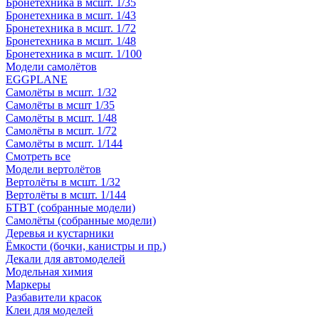
Бронетехника в мсшт. 1/35
Бронетехника в мсшт. 1/43
Бронетехника в мсшт. 1/72
Бронетехника в мсшт. 1/48
Бронетехника в мсшт. 1/100
Модели самолётов
EGGPLANE
Самолёты в мсшт. 1/32
Самолёты в мсшт 1/35
Самолёты в мсшт. 1/48
Самолёты в мсшт. 1/72
Самолёты в мсшт. 1/144
Смотреть все
Модели вертолётов
Вертолёты в мсшт. 1/32
Вертолёты в мсшт. 1/144
БТВТ (собранные модели)
Самолёты (собранные модели)
Деревья и кустарники
Ёмкости (бочки, канистры и пр.)
Декали для автомоделей
Модельная химия
Маркеры
Разбавители красок
Клеи для моделей