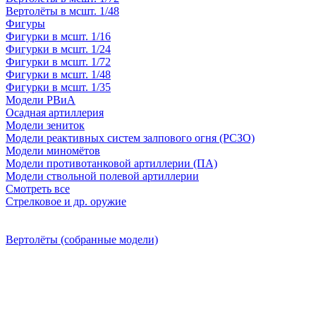
Вертолёты в мсшт. 1/48
Фигуры
Фигурки в мсшт. 1/16
Фигурки в мсшт. 1/24
Фигурки в мсшт. 1/72
Фигурки в мсшт. 1/48
Фигурки в мсшт. 1/35
Модели РВиА
Осадная артиллерия
Модели зениток
Модели реактивных систем залпового огня (РСЗО)
Модели миномётов
Модели противотанковой артиллерии (ПА)
Модели ствольной полевой артиллерии
Смотреть все
Стрелковое и др. оружие
Вертолёты (собранные модели)