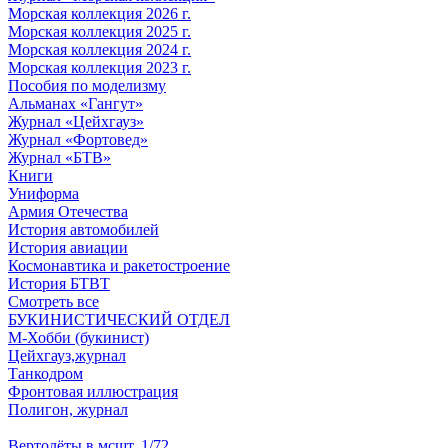
Морская коллекция 2026 г.
Морская коллекция 2025 г.
Морская коллекция 2024 г.
Морская коллекция 2023 г.
Пособия по моделизму
Альманах «Гангут»
Журнал «Цейхгауз»
Журнал «Фортовед»
Журнал «БТВ»
Книги
Униформа
Армия Отечества
История автомобилей
История авиации
Космонавтика и ракетостроение
История БТВТ
Смотреть все
БУКИНИСТИЧЕСКИЙ ОТДЕЛ
М-Хобби (букинист)
Цейхгауз,журнал
Танкодром
Фронтовая иллюстрация
Полигон, журнал
Вертолёты в мсшт. 1/72